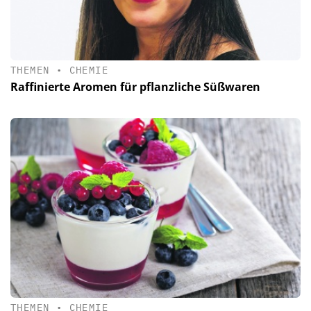
THEMEN
•
CHEMIE
Raffinierte Aromen für pflanzliche Süßwaren
THEMEN
•
CHEMIE