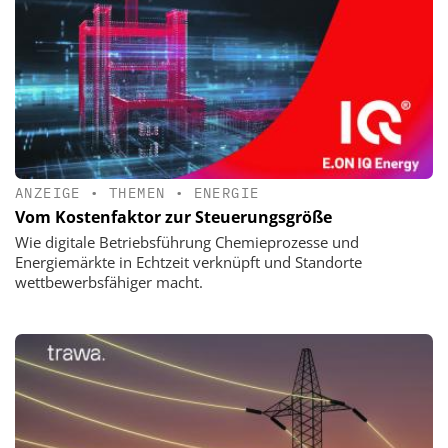
ANZEIGE
•
THEMEN
•
ENERGIE
Vom Kostenfaktor zur Steuerungsgröße
Wie digitale Betriebsführung Chemieprozesse und
Energiemärkte in Echtzeit verknüpft und Standorte
wettbewerbsfähiger macht.