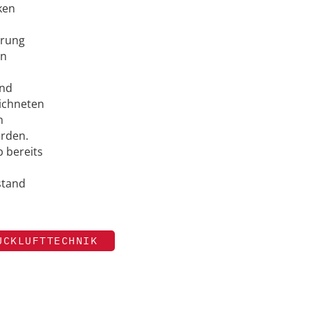
ken
arung
en
und
ichneten
n
rden.
 bereits
stand
UCKLUFTTECHNIK