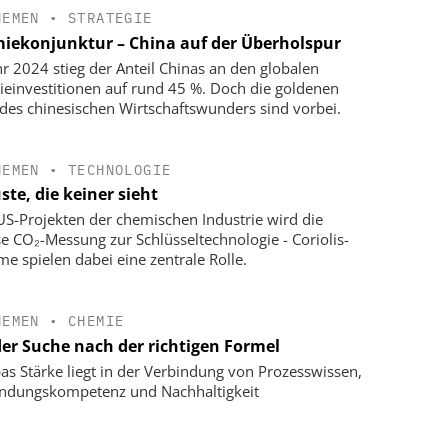
HEMEN
•
STRATEGIE
iekonjunktur – China auf der Überholspur
hr 2024 stieg der Anteil Chinas an den globalen
einvestitionen auf rund 45 %. Doch die goldenen
 des chinesischen Wirtschaftswunders sind vorbei.
HEMEN
•
TECHNOLOGIE
ste, die keiner sieht
US-Projekten der chemischen Industrie wird die
se CO₂-Messung zur Schlüsseltechnologie - Coriolis-
me spielen dabei eine zentrale Rolle.
HEMEN
•
CHEMIE
der Suche nach der richtigen Formel
as Stärke liegt in der Verbindung von Prozesswissen,
dungskompetenz und Nachhaltigkeit