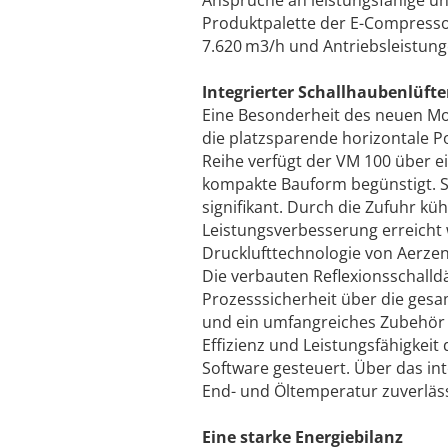
Ansprüche an leistungsfähige un
Produktpalette der E-Compresso
7.620 m3/h und Antriebsleistung
Integrierter Schallhaubenlüfte
Eine Besonderheit des neuen Mode
die platzsparende horizontale P
Reihe verfügt der VM 100 über e
kompakte Bauform begünstigt. 
signifikant. Durch die Zufuhr küh
Leistungsverbesserung erreicht w
Drucklufttechnologie von Aerzen. 
Die verbauten Reflexionsschall
Prozesssicherheit über die ges
und ein umfangreiches Zubehör r
Effizienz und Leistungsfähigkei
Software gesteuert. Über das int
End- und Öltemperatur zuverläs
Eine starke Energiebilanz