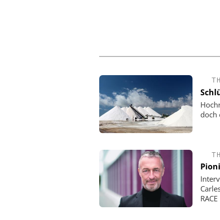
T
Schlü
Hochr
doch 
T
Pion
Inter
Carle
RACE 