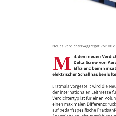
Neues Verdichter-Aggregat VM100 de
M
it dem neuen Verdic
Delta Screw von ­Ae
Effizienz beim Eins
elektrischer Schallhaubenlüfte
Erstmals vorgestellt wird die N
der internationalen Leitmesse f
Verdichtertyp ist für einen Vol
einen maximalen Differenzdruck 
auf bedarfsspezifische Praxis­a