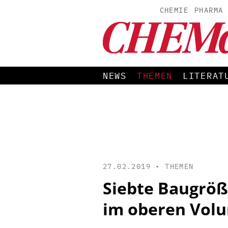
CHEMIE
PHARMA
NEWS
THEMEN
LITERAT
27.02.2019 •
THEMEN
Siebte Baugröß
im oberen Vol