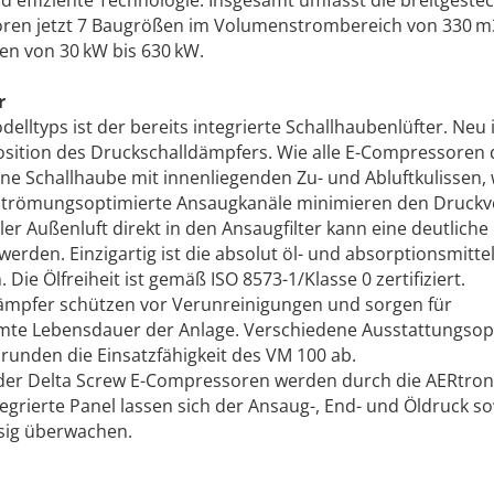
d effiziente Technologie. Insgesamt umfasst die breitgestec
ren jetzt 7 Baugrößen im Volumenstrombereich von 330 m
en von 30 kW bis 630 kW.
r
lltyps ist der bereits integrierte Schallhaubenlüfter. Neu 
osi­tion des Druckschalldämpfers. Wie alle E-Compressoren 
ine Schallhaube mit innenliegenden Zu- und Abluftkulissen, 
Strömungsoptimierte Ansaugkanäle minimieren den Druckv
ler Außenluft direkt in den Ansaugfilter kann eine deutliche
erden. Einzigartig ist die absolut öl- und absorptionsmittel
Die Ölfreiheit ist gemäß ISO 8573-1/Klasse 0 zertifiziert.
dämpfer schützen vor Verunreinigungen und sorgen für
amte Lebensdauer der Anlage. Verschiedene Ausstattungso
unden die Einsatzfähigkeit des VM 100 ab.
t der Delta Screw E-Compressoren werden durch die AER­tron
e­grierte Panel lassen sich der Ansaug-, End- und Öldruck so
sig überwachen.