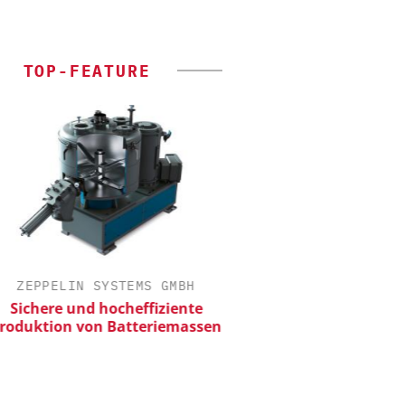
TOP-FEATURE
ZEPPELIN SYSTEMS GMBH
ALEXANDER THAMM
ichere und hocheffiziente
Der neue Katalys
duktion von Batteriemassen