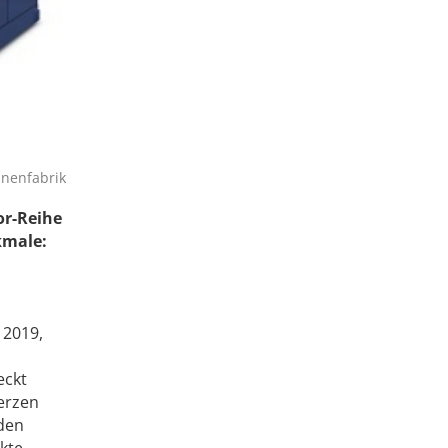
inenfabrik
or-Reihe
kmale:
 2019,
eckt
erzen
nden