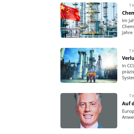
T
Chem
Im Ja
Chemi
Jahre
T
Verlu
In CC
präzi
Syste
T
Auf 
Europ
Anwen