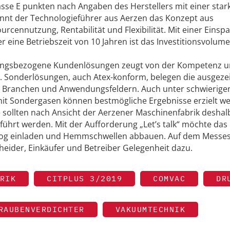
asse E punkten nach Angaben des Herstellers mit einer star
 nennt der Technologieführer aus Aerzen das Konzept aus
cennutzung, Rentabilität und Flexibilität. Mit einer Einsp
r eine Betriebszeit von 10 Jahren ist das Investitionsvolum
dungsbezogene Kundenlösungen zeugt von der Kompetenz 
 Sonderlösungen, auch Atex-konform, belegen die ausgeze
n Branchen und Anwendungsfeldern. Auch unter schwierige
 Sondergasen können bestmögliche Ergebnisse erzielt we
 sollten nach Ansicht der Aerzener Maschinenfabrik deshalb
ührt werden. Mit der Aufforderung „Let’s talk“ möchte das
og einladen und Hemmschwellen abbauen. Auf dem Messe­
eider, Einkäufer und Betreiber Gelegenheit dazu.
RIK
CITPLUS 3/2019
COMVAC
DR
RAUBENVERDICHTER
VAKUUMTECHNIK