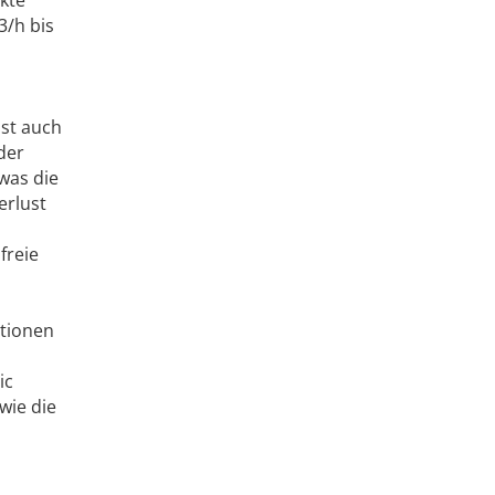
kte
3/h bis
ist auch
der
was die
erlust
freie
ptionen
ic
wie die