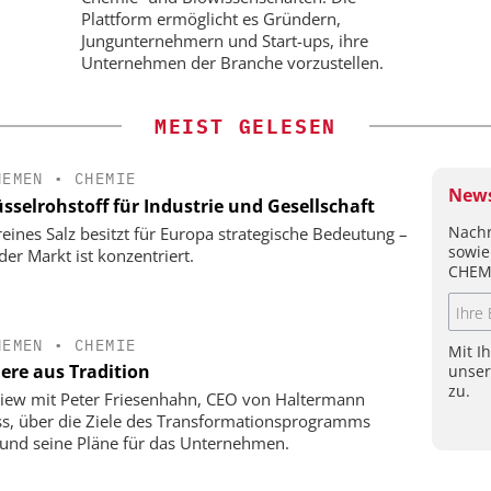
Plattform ermöglicht es Gründern,
Jungunternehmern und Start-ups, ihre
Unternehmen der Branche vorzustellen.
MEIST GELESEN
HEMEN
•
CHEMIE
News
sselrohstoff für Industrie und Gesellschaft
Nachr
eines Salz besitzt für Europa strategische Bedeutung –
sowie
der Markt ist konzentriert.
CHEM
HEMEN
•
CHEMIE
Mit I
iere aus Tradition
unse
zu.
view mit Peter Friesenhahn, CEO von Haltermann
ss, über die Ziele des Transformationsprogramms
und seine Pläne für das Unternehmen.