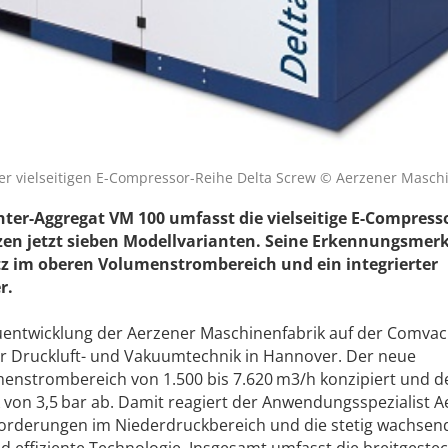
r vielseitigen E-Compressor-Reihe Delta Screw © Aerzener Masch
hter-Aggregat VM 100 umfasst die vielseitige E-Compress
rzen jetzt sieben Modellvarianten. Seine Erkennungsmer
atz im oberen Volumenstrombereich und ein integrierter
r.
euentwicklung der Aerzener Maschinenfabrik auf der Comvac
ür Druckluft- und Vakuumtechnik in Hannover. Der neue
umenstrombereich von 1.500 bis 7.620 m3/h konzipiert und d
von 3,5 bar ab. Damit reagiert der Anwendungsspezialist A
nforderungen im Niederdruckbereich und die stetig wachse