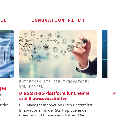
GIE
INNOVATION PITCH
ENTDECKEN SIE DIE INNOVATOREN
-VCH GMBH
SAS INSTITUTE GMBH / JMP
VON MORGEN
SOFTWARE
gen
ing: Next
S
Die Start-up-Plattform für Chemie
d Hydrogen
Pro
Visualisierung von Daten für
r
und Biowissenschaften
wissenschaftliche Erkenntnisse
de –
r die
CHEManager Innovation Pitch unterstützt
Innovationen in der Start-up-Szene der
Chemie- und Biowissenschaften. Die