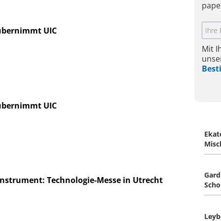
pape
übernimmt UIC
Mit 
unse
Bes
übernimmt UIC
Ekat
Misc
Gard
Instrument: Technologie-Messe in Utrecht
Sch
Ley