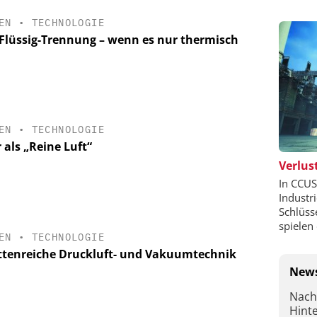
EN
•
TECHNOLOGIE
-Flüssig-Trennung – wenn es nur thermisch
EN
•
TECHNOLOGIE
 als „Reine Luft“
Verlust
In CCUS
Industr
Schlüss
spielen 
EN
•
TECHNOLOGIE
ttenreiche Druckluft- und Vakuumtechnik
News
Nach
Hint