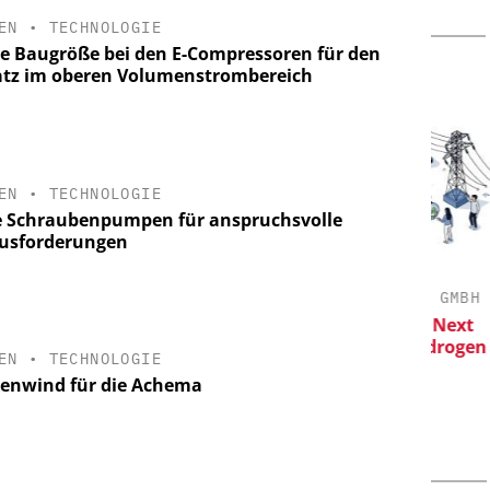
EN
•
TECHNOLOGIE
te Baugröße bei den E-Compressoren für den
atz im oberen Volumenstrombereich
EN
•
TECHNOLOGIE
 Schraubenpumpen für anspruchsvolle
usforderungen
CHMIDT GMBH
CHEMANAGER C/O WILEY-VCH GMBH
r bis zur
Veranstaltungssponsoring: Next
Generation Batteries and Hydrogen
V
EN
•
TECHNOLOGIE
wi
enwind für die Achema