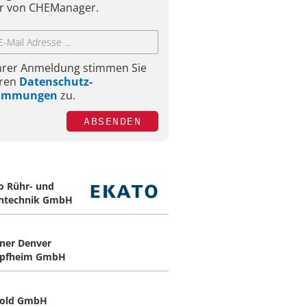
r von CHEManager.
Ihrer Anmeldung stimmen Sie
ren
Datenschutz-
timmungen
zu.
ABSENDEN
o Rühr- und
htechnik GmbH
ner Denver
opfheim GmbH
bold GmbH