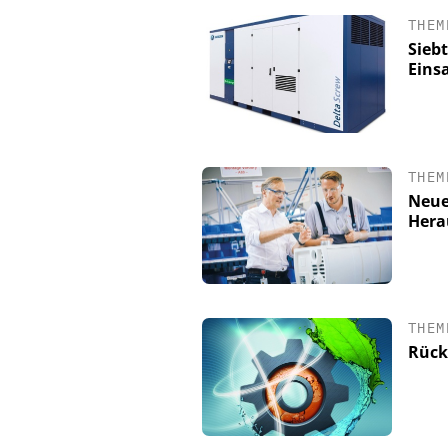
THEM
Sieb
Eins
THEM
Neue
Hera
DIPL.-ING. WILHELM S
Skalierbar vom Labo
Produktion
THEM
Rück