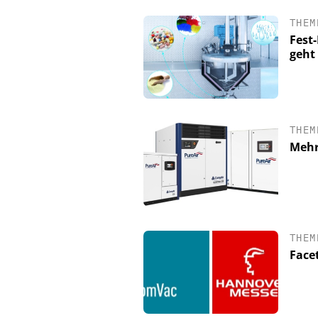
THEM
Fest
geht
THEM
Mehr
THEM
Face