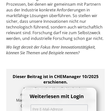
Prozessen, bei denen wir gemeinsam mit Partnern
aus der Industrie konkrete Anforderungen in
marktfähige Lösungen überführen. So stellen wir
sicher, dass unsere Innovationen nicht nur
technologisch führend, sondern auch wirtschaftlich
relevant sind. Forschung darf nie zum Selbstzweck
werden, und industrielle Forschung schon gar nicht.
Wo liegt derzeit der Fokus Ihrer Innovationstätigkeit,
können Sie Themen und Beispiele nennen?
Dieser Beitrag ist in CHEManager 10/2025
erschienen.
Lesen Sie mehr! Aktuelle Nachrichten,
meinungsbildende Interviews, detaillierte
Weiterlesen mit Login
Marktberichte und fundierte Fachartikel geben
CHEManager-Lesern den entscheidenden