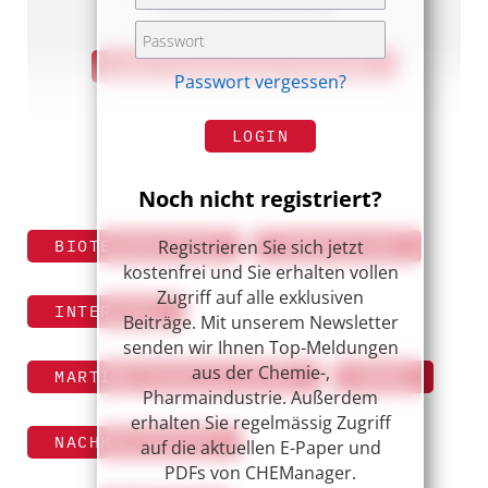
Informationsvorsprung!
ZUR CHEMANAGER-AUSGABE
Passwort vergessen?
LOGIN
Noch nicht registriert?
Registrieren Sie sich jetzt
BIOTECHNOLOGIE
INNOVATION
kostenfrei und Sie erhalten vollen
Zugriff auf alle exklusiven
INTERVIEW
Beiträge. Mit unserem Newsletter
senden wir Ihnen Top-Meldungen
aus der Chemie-,
MARTINA SCHULZE-ADAMS
MRNA
Pharmaindustrie. Außerdem
erhalten Sie regelmässig Zugriff
NACHHALTIGKEIT
auf die aktuellen E-Paper und
PDFs von CHEManager.