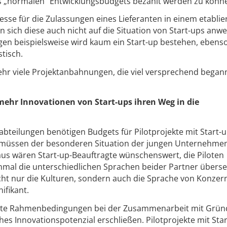
s „normalen“ Entwicklungsbudgets bezahlt werden zu könn
e für die Zulassungen eines Lieferanten in einem etablie
 sich diese auch nicht auf die Situation von Start-ups anw
en beispielsweise wird kaum ein Start-up bestehen, ebenso
stisch.
hr viele Projektanbahnungen, die viel versprechend began
ehr Innovationen von Start-ups ihren Weg in die
bteilungen benötigen Budgets für Pilotprojekte mit Start-u
 müssen der besonderen Situation der jungen Unternehme
us wären Start-up-Beauftragte wünschenswert, die Piloten
inmal die unterschiedlichen Sprachen beider Partner übers
cht nur die Kulturen, sondern auch die Sprache von Konze
ifikant.
serte Rahmenbedingungen bei der Zusammenarbeit mit Grün
es Innovationspotenzial erschließen. Pilotprojekte mit Sta