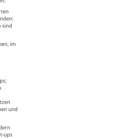
en.
rten
enden:
 sind
nen, im
ps;
n
etzen
rnen und
dern
rt-ups