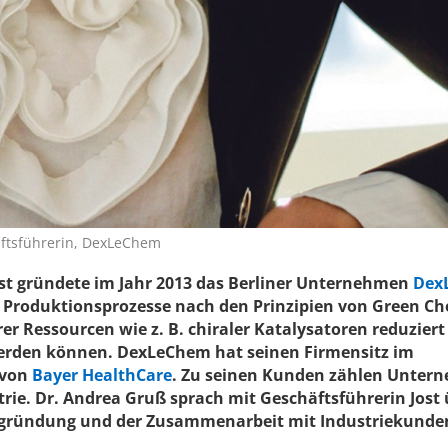
äftsführerin, DexLeChem
Jost gründete im Jahr 2013 das Berliner Unternehmen
Dex
t Produktionsprozesse nach den Prinzipien von Green Ch
rer Ressourcen wie z. B. chiraler Katalysatoren reduziert
erden können. DexLeChem hat seinen Firmensitz im
 von
Bayer HealthCare
. Zu seinen Kunden zählen Unter
ie. Dr. Andrea Gruß sprach mit Geschäftsführerin Jost 
gründung und der Zusammenarbeit mit Industriekunde