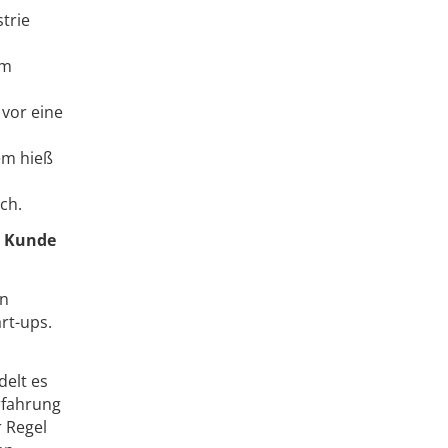
trie
um
 vor eine
em hieß
ch.
s Kunde
en
rt-ups.
delt es
rfahrung
r Regel