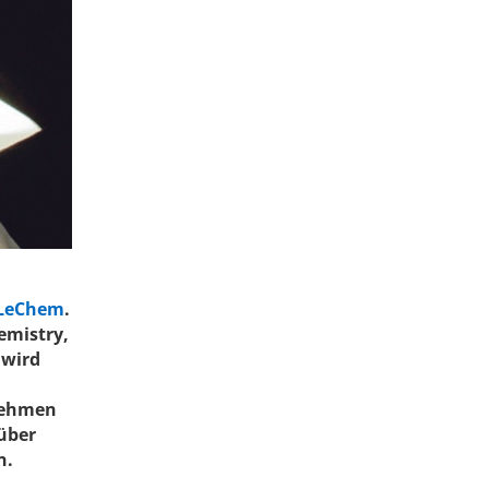
LeChem
.
emistry,
 wird
nehmen
über
n.