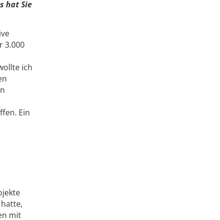
s hat Sie
ive
r 3.000
ollte ich
en
en
fen. Ein
jekte
 hatte,
en mit