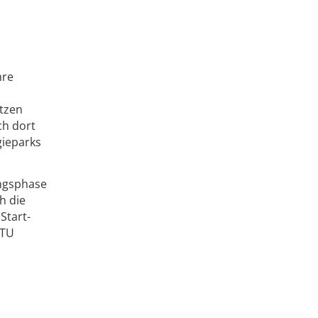
hre
atzen
ch dort
gieparks
ngsphase
h die
Start-
 TU