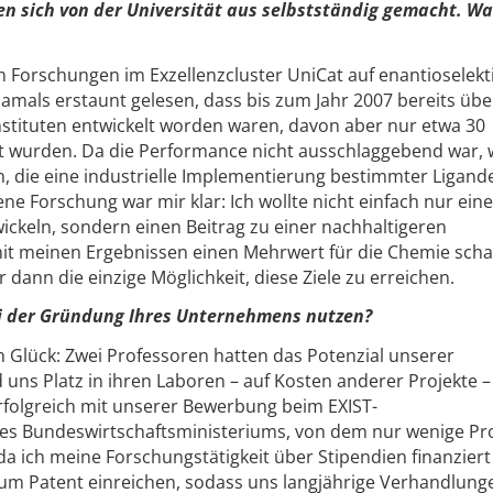
n sich von der Universität aus selbstständig gemacht. Wa
n Forschungen im Exzellenzcluster UniCat auf enantioselekt
amals erstaunt gelesen, dass bis zum Jahr 2007 bereits übe
nstituten entwickelt worden waren, davon aber nur etwa 30
t wurden. Da die Performance nicht ausschlaggebend war, w
, die eine industrielle Implementierung bestimmter Ligand
ne Forschung war mir klar: Ich wollte nicht einfach nur ein
ickeln, sondern einen Beitrag zu einer nachhaltigeren
it meinen Ergebnissen einen Mehrwert für die Chemie schaf
 dann die einzige Möglichkeit, diese Ziele zu erreichen.
i der Gründung Ihres Unternehmens nutzen?
h Glück: Zwei Professoren hatten das Potenzial unserer
uns Platz in ihren Laboren – auf Kosten anderer Projekte –
rfolgreich mit unserer Bewerbung beim EXIST-
s Bundeswirtschaftsministeriums, von dem nur wenige Pro
a ich meine Forschungstätigkeit über Stipendien finanziert
 zum Patent einreichen, sodass uns langjährige Verhandlung