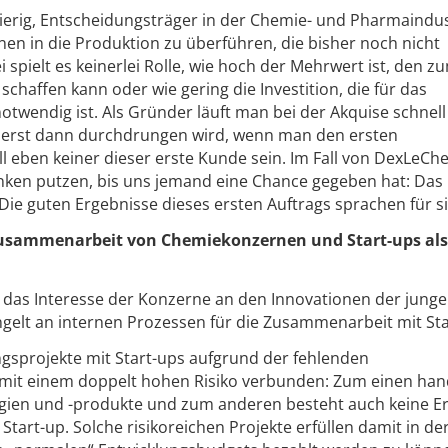
wierig, Entscheidungsträger in der Chemie- und Pharmaindus
en in die Produktion zu überführen, die bisher noch nicht
 spielt es keinerlei Rolle, wie hoch der Mehrwert ist, den z
 schaffen kann oder wie gering die Investition, die für das
notwendig ist. Als Gründer läuft man bei der Akquise schnell
e erst dann durchdrungen wird, wenn man den ersten
l eben keiner dieser erste Kunde sein. Im Fall von DexLeCh
linken putzen, bis uns jemand eine Chance gegeben hat: Das
 Die guten Ergebnisse dieses ersten Auftrags sprachen für si
 Zusammenarbeit von Chemiekonzernen und Start-ups al
 das Interesse der Konzerne an den Innovationen der jung
elt an internen Prozessen für die Zusammenarbeit mit Sta
gsprojekte mit Start-ups aufgrund der fehlenden
 mit einem doppelt hohen Risiko verbunden: Zum einen han
gien und -produkte und zum anderen besteht auch keine E
art-up. Solche risikoreichen Projekte erfüllen damit in de