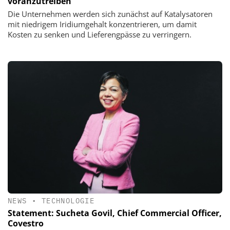
voranzutreiben
Die Unternehmen werden sich zunächst auf Katalysatoren
mit niedrigem Iridiumgehalt konzentrieren, um damit
Kosten zu senken und Lieferengpässe zu verringern.
NEWS
•
TECHNOLOGIE
Statement: Sucheta Govil, Chief Commercial Officer,
Covestro