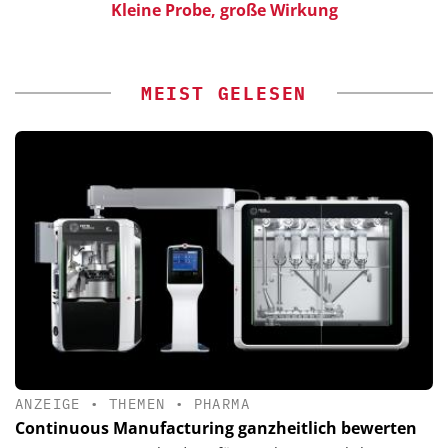
ür
Kleine Probe, große Wirkung
MEIST GELESEN
ANZEIGE
•
THEMEN
•
PHARMA
Continuous Manufacturing ganzheitlich bewerten