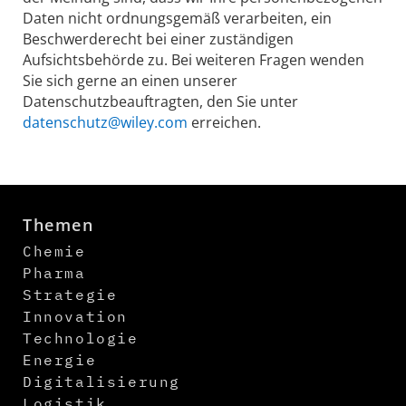
Daten nicht ordnungsgemäß verarbeiten, ein
Beschwerderecht bei einer zuständigen
Aufsichtsbehörde zu. Bei weiteren Fragen wenden
Sie sich gerne an einen unserer
Datenschutzbeauftragten, den Sie unter
datenschutz@wiley.com
erreichen.
Themen
Chemie
Pharma
Strategie
Innovation
Technologie
Energie
Digitalisierung
Logistik