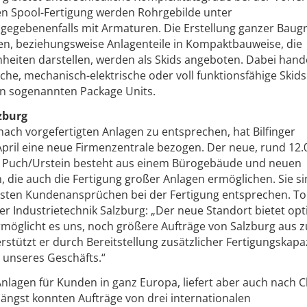
en Spool-Fertigung werden Rohrgebilde unter
gegebenenfalls mit Armaturen. Die Erstellung ganzer Bau
en, beziehungsweise Anlagenteile in Kompaktbauweise, die
nheiten darstellen, werden als Skids angeboten. Dabei hande
he, mechanisch-elektrische oder voll funktionsfähige Skids
den sogenannten Package Units.
zburg
ch vorgefertigten Anlagen zu entsprechen, hat Bilfinger
April eine neue Firmenzentrale bezogen. Der neue, rund 12
 Puch/Urstein besteht aus einem Bürogebäude und neuen
, die auch die Fertigung großer Anlagen ermöglichen. Sie si
chsten Kundenansprüchen bei der Fertigung entsprechen. To
nger Industrietechnik Salzburg: „Der neue Standort bietet op
öglicht es uns, noch größere Aufträge von Salzburg aus z
stützt er durch Bereitstellung zusätzlicher Fertigungskapa
g unseres Geschäfts.“
nlagen für Kunden in ganz Europa, liefert aber auch nach 
längst konnten Aufträge von drei internationalen