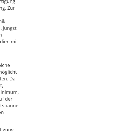
rtigung
ng. Zur
nik
. Jüngst
n
dien mit
eiche
möglicht
ten. Da
t,
 Minimum,
uf der
eitspanne
en
rtigung