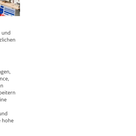
n und
zlichen
agen,
nce,
en
beitern
ine
 und
e hohe