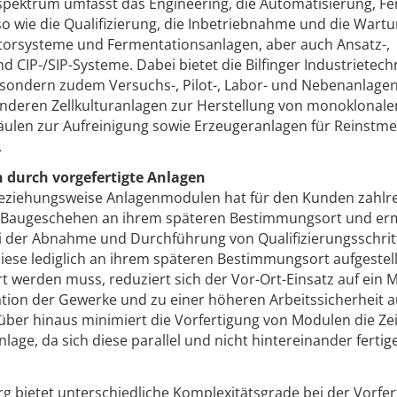
pektrum umfasst das Engineering, die Automatisierung, Fe
wie die Qualifizierung, die Inbetriebnahme und die Wartu
torsysteme und Fermentationsanlagen, aber auch Ansatz-,
d CIP-/SIP-Systeme. Dabei bietet die Bilfinger Industrietech
 sondern zudem Versuchs-, Pilot-, Labor- und Nebenanlagen
anderen Zellkulturanlagen zur Herstellung von monoklonale
ulen zur Aufreinigung sowie Erzeugeranlagen für Reinstme
.
n durch vorgefertigte Anlagen
beziehungsweise Anlagenmodulen hat für den Kunden zahlr
om Baugeschehen an ihrem späteren Bestimmungsort und er
 bei der Abnahme und Durchführung von Qualifizierungsschrit
diese lediglich an ihrem späteren Bestimmungsort aufgestell
 werden muss, reduziert sich der Vor-Ort-Einsatz auf ein
ation der Gewerke und zu einer höheren Arbeitssicherheit a
arüber hinaus minimiert die Vorfertigung von Modulen die Z
lage, da sich diese parallel und nicht hintereinander fertig
urg bietet unterschiedliche Komplexitätsgrade bei der Vorfe