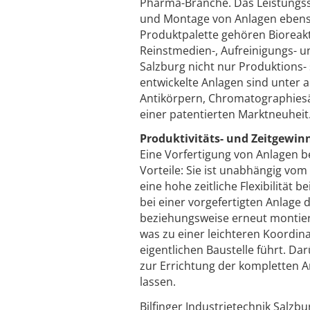
Pharma-Branche. Das Leistungss
und Montage von Anlagen ebenso 
Produktpalette gehören Bioreak
Reinstmedien-, Aufreinigungs- un
Salzburg nicht nur Produktions-
entwickelte Anlagen sind unter 
Antikörpern, Chromatographiesä
einer patentierten Marktneuheit
Produktivitäts- und Zeitgewin
Eine Vorfertigung von Anlagen 
Vorteile: Sie ist unabhängig v
eine hohe zeitliche Flexibilität
bei einer vorgefertigten Anlage 
beziehungsweise erneut montiert
was zu einer leichteren Koordin
eigentlichen Baustelle führt. D
zur Errichtung der kompletten An
lassen.
Bilfinger Industrietechnik Salzb