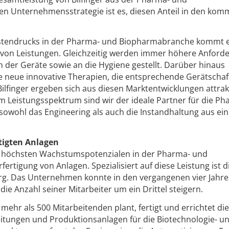
en Unternehmensstrategie ist es, diesen Anteil in den ko
tendrucks in der Pharma- und Biopharmabranche kommt 
von Leistungen. Gleichzeitig werden immer höhere Anford
n der Geräte sowie an die Hygiene gestellt. Darüber hinaus
le neue innovative Therapien, die entsprechende Gerätscha
ilfinger ergeben sich aus diesen Marktentwicklungen attrak
Leistungsspektrum sind wir der ideale Partner für die Ph
sowohl das Engineering als auch die Instandhaltung aus ei
tigten Anlagen
n höchsten Wachstumspotenzialen in der Pharma- und
ertigung von Anlagen. Spezialisiert auf diese Leistung ist d
burg. Das Unternehmen konnte in den vergangenen vier Jahr
e Anzahl seiner Mitarbeiter um ein Drittel steigern.
ehr als 500 Mitarbeitenden plant, fertigt und errichtet die 
eitungen und Produktionsanlagen für die Biotechnologie- u