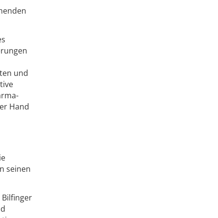
mmenden
es
erungen
ften und
tive
arma-
ner Hand
ie
en seinen
Bilfinger
nd