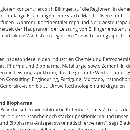
gionen konzentriert sich Bilfinger auf die Regionen, in dene
rzehntelange Erfahrungen, eine starke Marktpräsenz und
rfügen. Während Kontinentaleuropa und Nordwesteuropa 
erzeit der Hauptanteil der Leistung von Bilfinger entsteht, 
n attraktive Wachstumsregionen für das Leistungsspektru
nger insbesondere in den Industrien Chemie und Petrochemie
as, Pharma und Biopharma, Metallurgie sowie Zement. In d
n ein Leistungsspektrum, das die gesamte Wertschöpfung
on Consulting, Engineering, Fertigung, Montage, Instandhal
Generalrevision bis zu Umwelttechnologien und digitalen
nd Biopharma
ranche sehen wir zahlreiche Potentiale, um stärker als de
r in dieser Branche noch stärker positionieren und unser
und Biopharma-Anlagen systematisch erweitern“, sagt Blad
samtleistung von Bilfinger aus der Pharma- und