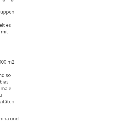
gruppen
lt es
 mit
.000 m2
nd so
bias
timale
u
zitäten
China und