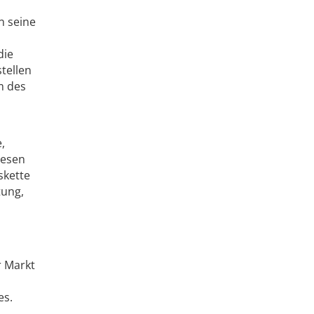
n seine
die
stellen
m des
,
iesen
skette
tung,
r Markt
es.