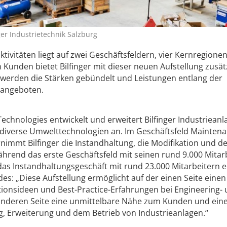
ger Industrietechnik Salzburg
ktivitäten liegt auf zwei Geschäftsfeldern, vier Kernregione
n Kunden bietet Bilfinger mit dieser neuen Aufstellung zusät
werden die Stärken gebündelt und Leistungen entlang der
 angeboten.
echnologies entwickelt und erweitert Bilfinger Industrieanl
et diverse Umwelttechnologien an. Im Geschäftsfeld Maintena
nimmt Bilfinger die Instandhaltung, die Modifikation und d
ährend das erste Geschäftsfeld mit seinen rund 9.000 Mitar
at das Instandhaltungsgeschäft mit rund 23.000 Mitarbeitern e
es: „Diese Aufstellung ermöglicht auf der einen Seite einen
ionsideen und Best-Practice-Erfahrungen bei Engineering-
 anderen Seite eine unmittelbare Nähe zum Kunden und ein
ung, Erweiterung und dem Betrieb von Industrieanlagen.“