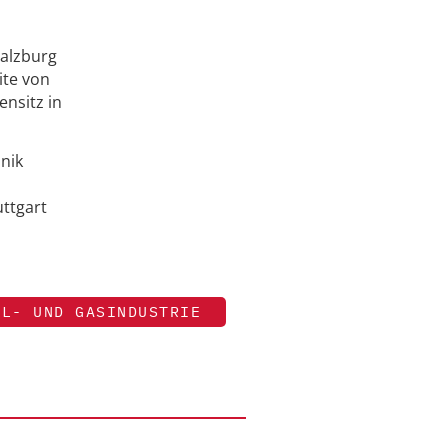
Salzburg
ite von
ensitz in
nik
ttgart
ÖL- UND GASINDUSTRIE