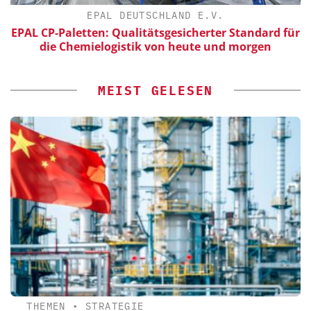
EPAL DEUTSCHLAND E.V.
EPAL CP-Paletten: Qualitätsgesicherter Standard für
die Chemielogistik von heute und morgen
MEIST GELESEN
THEMEN
•
STRATEGIE