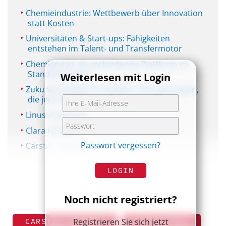
Chemieindustrie: Wettbewerb über Innovation
statt Kosten
Universitäten & Start-ups: Fähigkeiten
entstehen im Talent- und Transfermotor
Chemieparks als verbindende Plattform im
Standort-System
Weiterlesen mit Login
Zukunftsmärkte erschließen: Veränderungen,
die jetzt zählen
Linus Armbrust
Clara Hiemer
Passwort vergessen?
Carsten Suntrop
LOGIN
Noch nicht registriert?
Registrieren Sie sich jetzt
CARSTEN SUNTROP
CHEMIEPARK