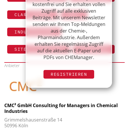
kostenfrei und Sie erhalten vollen
Zugriff auf alle exklusiven
CLARA HIEMER
CMC²
Beiträge. Mit unserem Newsletter
senden wir Ihnen Top-Meldungen
aus der Chemie-,
INDUSTRIEPARK
Pharmaindustrie. Außerdem
erhalten Sie regelmässig Zugriff
SITES & SERVICES
STANDORTE
auf die aktuellen E-Paper und
PDFs von CHEManager.
Anbieter
REGISTRIEREN
CMC² GmbH Consulting for Managers in Chemical
Industries
Grimmelshausenstraße 14
50996 Köln