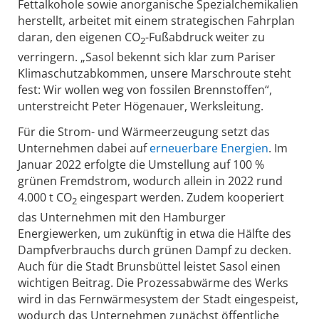
Fettalkohole sowie anorganische Spezialchemikalien
herstellt, arbeitet mit einem strategischen Fahrplan
daran, den eigenen CO
-Fußabdruck weiter zu
2
verringern. „Sasol bekennt sich klar zum Pariser
Klimaschutzabkommen, unsere Marschroute steht
fest: Wir wollen weg von fossilen Brennstoffen“,
unterstreicht Peter Högenauer, Werksleitung.
Für die Strom- und Wärmeerzeugung setzt das
Unternehmen dabei auf
erneuerbare Energien
. Im
Januar 2022 erfolgte die Umstellung auf 100 %
grünen Fremdstrom, wodurch allein in 2022 rund
4.000 t CO
eingespart werden. Zudem kooperiert
2
das Unternehmen mit den Hamburger
Energiewerken, um zukünftig in etwa die Hälfte des
Dampfverbrauchs durch grünen Dampf zu decken.
Auch für die Stadt Brunsbüttel leistet Sasol einen
wichtigen Beitrag. Die Prozessabwärme des Werks
wird in das Fernwärmesystem der Stadt eingespeist,
wodurch das Unternehmen zunächst öffentliche