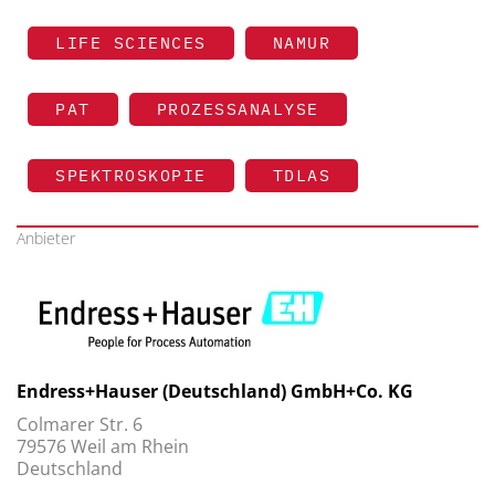
LIFE SCIENCES
NAMUR
PAT
PROZESSANALYSE
SPEKTROSKOPIE
TDLAS
Anbieter
Endress+Hauser (Deutschland) GmbH+Co. KG
Colmarer Str. 6
79576 Weil am Rhein
Deutschland