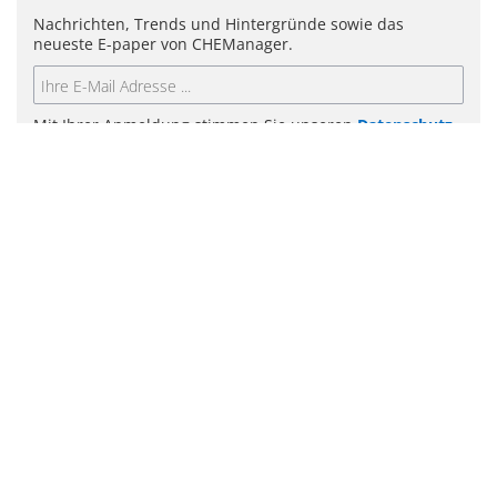
Nachrichten, Trends und Hintergründe sowie das
neueste E-paper von CHEManager.
Mit Ihrer Anmeldung stimmen Sie unseren
Datenschutz-
Bestimmungen
zu.
ABSENDEN
Themen