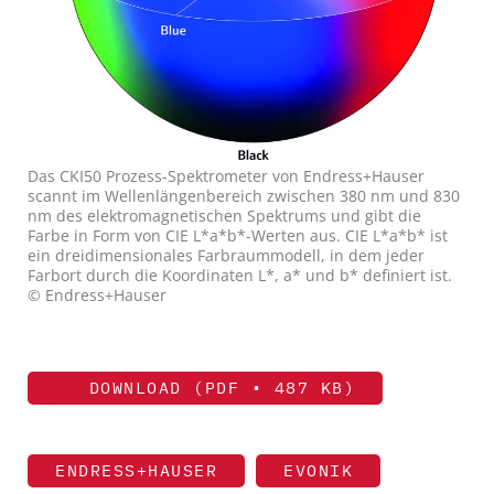
Das CKI50 Prozess-Spektrometer von Endress+Hauser
scannt im Wellenlängenbereich zwischen 380 nm und 830
nm des elektromagnetischen Spektrums und gibt die
Farbe in Form von CIE L*a*b*-Werten aus. CIE L*a*b* ist
ein dreidimensionales Farbraummodell, in dem jeder
Farbort durch die Koordinaten L*, a* und b* definiert ist.
© Endress+Hauser
DOWNLOAD (PDF • 487 KB)
ENDRESS+HAUSER
EVONIK