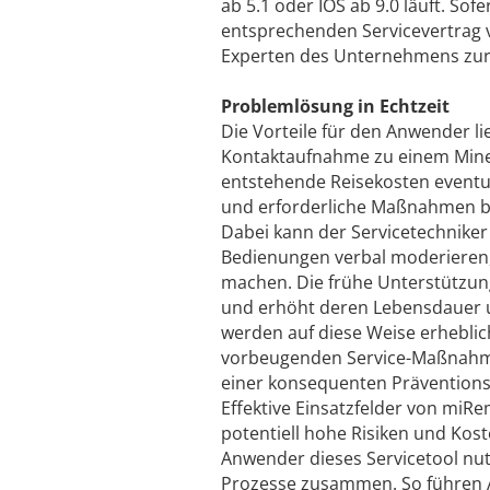
ab 5.1 oder IOS ab 9.0 läuft. So
entsprechenden Servicevertrag v
Experten des Unternehmens zur
Problemlösung in Echtzeit
Die Vorteile für den Anwender li
Kontaktaufnahme zu einem Mine
entstehende Reisekosten eventue
und erforderliche Maßnahmen be
Dabei kann der Servicetechnike
Bedienungen verbal moderieren, u
machen. Die frühe Unterstützun
und erhöht deren Lebensdauer un
werden auf diese Weise erheblich
vorbeugenden Service-Maßnahmen
einer konsequenten Präventions
Effektive Einsatzfelder von miRe
potentiell hohe Risiken und Kost
Anwender dieses Servicetool nut
Prozesse zusammen. So führen Aus