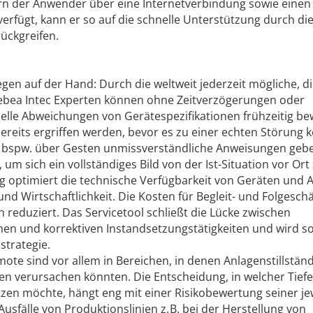
fern der Anwender über eine Internetverbindung sowie einen
erfügt, kann er so auf die schnelle Unterstützung durch di
ückgreifen.
egen auf der Hand: Durch die weltweit jederzeit mögliche, d
bea Intec Experten können ohne Zeitverzögerungen oder
lle Abweichungen von Gerätespezifikationen frühzeitig be
reits ergriffen werden, bevor es zu einer echten Störung
r bspw. über Gesten unmissverständliche Anweisungen geb
m sich ein vollständiges Bild von der Ist-Situation vor Ort
g optimiert die technische Verfügbarkeit von Geräten und 
d Wirtschaftlichkeit. Die Kosten für Begleit- und Folgesch
 reduziert. Das Servicetool schließt die Lücke zwischen
 und korrektiven Instandsetzungstätigkeiten und wird so
strategie.
mote sind vor allem in Bereichen, in denen Anlagenstillstän
en verursachen könnten. Die Entscheidung, in welcher Tiefe
zen möchte, hängt eng mit einer Risikobewertung seiner je
fälle von Produktionslinien z. B. bei der Herstellung von