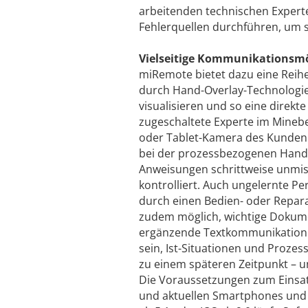
arbeitenden technischen Experten
Fehlerquellen durchführen, um s
Vielseitige Kommunikationsmö
miRemote bietet dazu eine Reih
durch Hand-Overlay-Technologie
visualisieren und so eine direkt
zugeschaltete Experte im Minebe
oder Tablet-­Kamera des Kunden e
bei der prozessbezogenen Hand
Anweisungen schrittweise unmis
kontrolliert. Auch ungelernte Pe
durch einen Bedien- oder Repara
zudem möglich, wichtige Dokume
ergänzende Textkommunikation a
sein, Ist-Situationen und Proze
zu einem späteren Zeitpunkt – u
Die Voraussetzungen zum Einsatz 
und aktuellen Smartphones und T