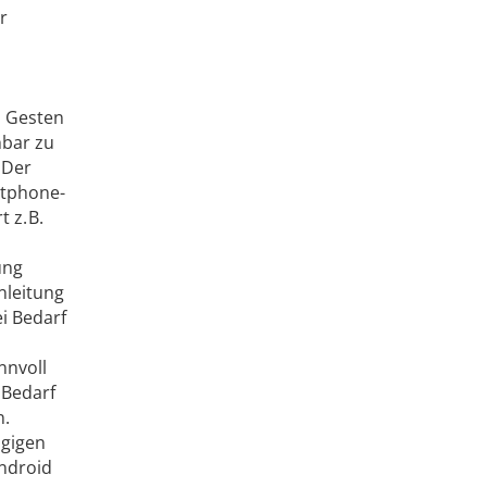
r
n Gesten
hbar zu
 Der
rtphone-
 z. B.
ung
nleitung
i Bedarf
nnvoll
 Bedarf
n.
ngigen
Android