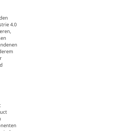
nden
trie 4.0
ieren,
sen
bundenen
nderem
r
ed
t
duct
u
ponenten