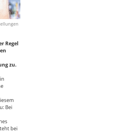
tellungen
er Regel
ten
ung zu.
in
ne
diesem
u: Bei
ines
teht bei