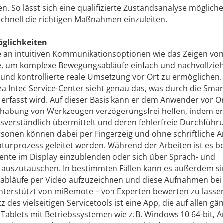
. So lässt sich eine qualifizierte Zustandsanalyse mögliche
chnell die richtigen Maßnahmen einzuleiten.
glichkeiten
e an intuitiven Kommunikationsoptionen wie das Zeigen vo
, um komplexe Bewegungsabläufe einfach und nachvollzie
e und kontrollierte reale Umsetzung vor Ort zu ermöglichen.
a Intec Service-Center sieht genau das, was durch die Sma
rfasst wird. Auf dieser Basis kann er dem Anwender vor Ort
habung von Werkzeugen verzögerungsfrei helfen, indem er
sverständlich übermittelt und deren fehlerfreie Durchführ
rsonen können dabei per Fingerzeig und ohne schriftliche A
turprozess geleitet werden. Während der Arbeiten ist es be
nte im Display einzublenden oder sich über Sprach- und
uszutauschen. In bestimmten Fällen kann es außerdem si
ssabläufe per Video aufzuzeichnen und diese Aufnahmen bei
nterstützt von miRemote – von Experten bewerten zu lasse
des vielseitigen Servicetools ist eine App, die auf allen gä
ablets mit Betriebssystemen wie z. B. Windows 10 64-bit, 