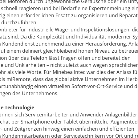
 B. bei Motoren durch ungewöhnliche Geräusche oder ein unt
schnell reagieren und bei Bedarf eine Expertenmeinung ei
eitig einen erforderlichen Ersatz zu organisieren und Repara
 durchzuführen.
Anbieter für industrielle Wäge- und Inspektionslösungen, die
satz sind. Da die Komplexität und Individualität moderner S
en Kundendienst zunehmend zu einer Herausforderung, Anl
t auf einem definiert gleichbleibend hohen Niveau zu betreue
ion über das Telefon lässt Fragen offen und bereitet den
 und Unklarheiten – nicht zuletzt auch wegen sprachlicher
ehr als viele Worte. Für Minebea Intec war dies der Anlass fü
ols miRemote, dass das global aktive Unternehmen im Herb
dortunabhängig einen virtuellen ­Sofort-vor-Ort-Service und 
stungen des Unternehmens.
ie Technologie
können sich Servicemitarbeiter und Anwender Anlagenbilder
chat per Smartphone oder Tablet übermitteln. Augmented 
r- und Zeitgrenzen hinweg einen einfachen und effizienten
 Kundenmitarbeitern oder Servicetechnikern vor Ort und 