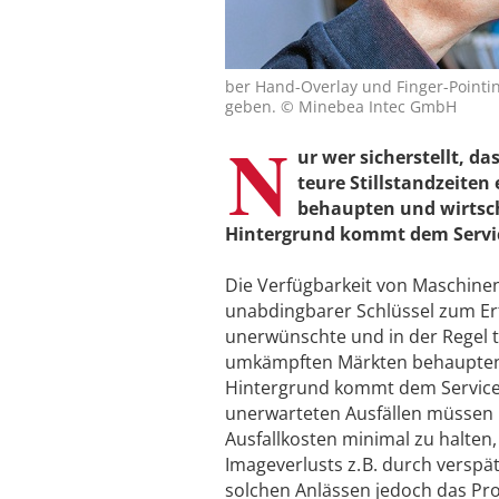
ber Hand-Overlay und Finger-Pointin
geben. © Minebea Intec GmbH
N
ur wer sicherstellt, d
teure Stillstandzeiten
behaupten und wirtsch
Hintergrund kommt dem Service
Die Verfügbarkeit von Maschinen
unabdingbarer Schlüssel zum Erf
unerwünschte und in der Regel te
umkämpften Märkten behaupten 
Hintergrund kommt dem Service v
unerwarteten Ausfällen müssen
Ausfallkosten minimal zu halten,
Imageverlusts z. B. durch verspä
solchen Anlässen jedoch das Pro