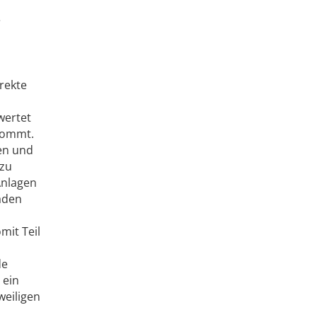
e
irekte
wertet
 kommt.
en und
 zu
Anlagen
äden
mit Teil
de
 ein
weiligen