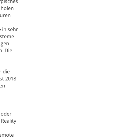
ypisches
nholen
turen
 in sehr
ysteme
agen
n. Die
r die
st 2018
den
 oder
Reality
remote