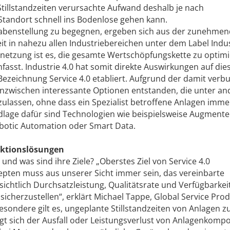
Stillstandzeiten verursachte Aufwand deshalb je nach
Standort schnell ins Bodenlose gehen kann.
gabenstellung zu begegnen, ergeben sich aus der zunehme
 Zeit in nahezu allen Industriebereichen unter dem Label Indus
Vernetzung ist es, die gesamte Wertschöpfungskette zu optim
fasst. Industrie 4.0 hat somit direkte Auswirkungen auf die
 Bezeichnung Service 4.0 etabliert. Aufgrund der damit ver
 inzwischen interessante Optionen entstanden, die unter a
 zulassen, ohne dass ein Spezialist betroffene Anlagen imme
age dafür sind Technologien wie beispielsweise Augment
obotic Automation oder Smart Data.
ektions­lösungen
und was sind ihre Ziele? „Oberstes Ziel von Service 4.0
pten muss aus unserer Sicht immer sein, das vereinbarte
ichtlich Durchsatzleistung, Qualitätsrate und Verfügbarkei
icherzustellen“, erklärt Michael Tappe, Global Service Pro
sondere gilt es, ungeplante Stillstandzeiten von Anlagen z
digt sich der Ausfall oder Leistungsverlust von Anlagenkom