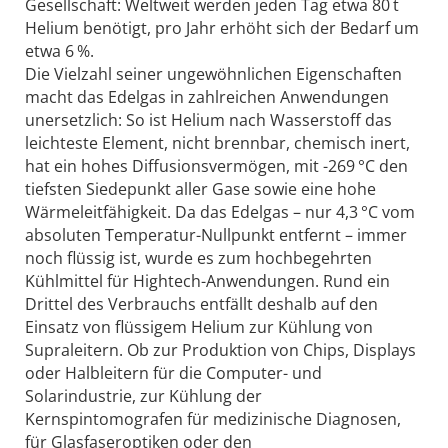
Gesellschaft: Weltweit werden jeden Tag etwa 80 t
Helium benötigt, pro Jahr erhöht sich der Bedarf um
etwa 6 %.
Die Vielzahl seiner ungewöhnlichen Eigenschaften
macht das Edelgas in zahlreichen Anwendungen
unersetzlich: So ist Helium nach Wasserstoff das
leichteste Element, nicht brennbar, chemisch inert,
hat ein hohes Diffusionsvermögen, mit -269 °C den
tiefsten Siedepunkt aller Gase sowie eine hohe
Wärmeleitfähigkeit. Da das Edelgas – nur 4,3 °C vom
absoluten Temperatur-Nullpunkt entfernt – immer
noch flüssig ist, wurde es zum hochbegehrten
Kühlmittel für Hightech-Anwendungen. Rund ein
Drittel des Verbrauchs entfällt deshalb auf den
Einsatz von flüssigem Helium zur Kühlung von
Supraleitern. Ob zur Produktion von Chips, Displays
oder Halbleitern für die Computer- und
Solarindustrie, zur Kühlung der
Kernspintomografen für medizinische Diagnosen,
für Glasfaseroptiken oder den