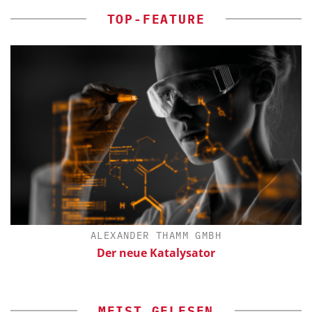
TOP-FEATURE
ALEXANDER THAMM GMBH
Der neue Katalysator
E
MEIST GELESEN