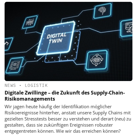
NEWS
•
LOGISTIK
Digitale Zwillinge – die Zukunft des Supply-Chain-
Risikomanagements
Wir jagen heute häufig der Identifikation möglicher
Risikoereignisse hinterher, anstatt unsere Supply Chains mit
gezielten Stresstests besser zu verstehen und derart (neu) zu
gestalten, dass sie zukünftigen Ereignissen robuster
entgegentreten können. Wie wir das erreichen können?