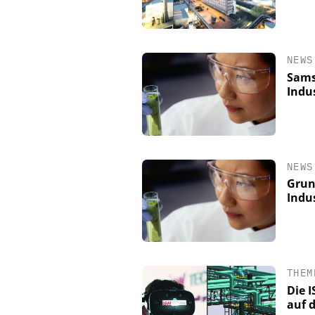
NEWS
Sams
Indu
NEWS
Grun
Indus
THEM
Die I
auf d