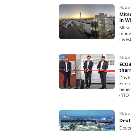
NEWS
Mitsu
in W
Mitsu
moder
invest
NEWS
ECO3
ther
Das I
EPAL DEUTSCHLAND
Errei
EPAL CP-Palette
neuen
Qualitätsgesicherter Stan
(RTO 
Chemielogistik von h
morgen
NEWS
Deut
Deuts