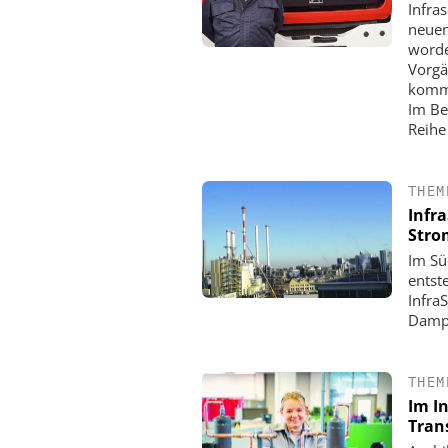
Infra
neuen
worde
Vorgä
kommi
Im Be
Reihe
THEM
Infr
Stro
Im Sü
entst
Infra
Dampf
THEM
Im In
Tran