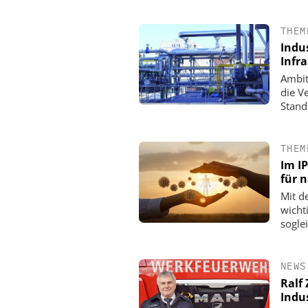
THEM
Indus
Infr
Ambit
die V
Stand
THEM
Im I
für 
Mit d
wicht
sogle
NEWS
Ralf
Indu