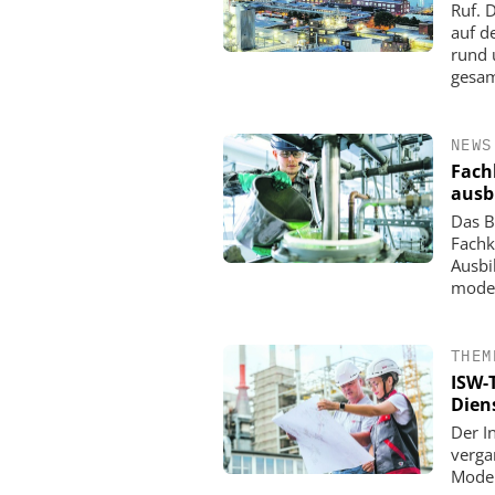
Ruf. 
auf d
rund 
gesam
NEWS
Fach
ausb
Das B
Fachk
Ausbi
moder
THEM
ISW-T
Dien
Der I
verga
Moder