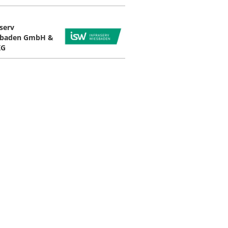
aserv
sbaden GmbH &
KG