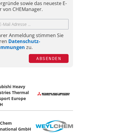
ergründe sowie das neueste E-
r von CHEManager.
Ihrer Anmeldung stimmen Sie
ren
Datenschutz-
timmungen
zu.
ABSENDEN
ubishi Heavy
stries Thermal
sport Europe
H
lChem
rnational GmbH