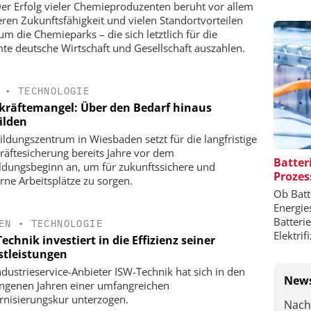
Der Erfolg vieler Chemieproduzenten beruht vor allem
eren Zukunftsfähigkeit und vielen Standortvorteilen
um die Chemieparks – die sich letztlich für die
te deutsche Wirtschaft und Gesellschaft auszahlen.
•
TECHNOLOGIE
kräftemangel: Über den Bedarf hinaus
ilden
ildungszentrum in Wiesbaden setzt für die langfristige
räftesicherung bereits Jahre vor dem
Batter
ldungsbeginn an, um für zukunftssichere und
Prozes
ne Arbeitsplätze zu sorgen.
Ob Batt
Energie
Batteri
EN
•
TECHNOLOGIE
Elektrif
echnik investiert in die Effizienz seiner
stleistungen
ndustrieservice-Anbieter ISW-Technik hat sich in den
News
ngenen Jahren einer umfangreichen
nisierungskur unterzogen.
Nach