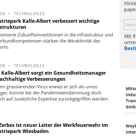
Hint
pape
EN
•
TECHNOLOGIE
triepark Kalle-Albert verbessert wichtige
astrukturen
ionierte Zukunftsinvestitionen in die Infrastruktur und
Mit 
erbundkompetenzen stärken die Attraktivität des
unse
orts.
Bes
EN
•
TECHNOLOGIE
P Kalle-Albert sorgt ein Gesundheitsmanager
nachhaltige Verbesserungen
em grassierenden Virus erwies er sich als umso
Mits
iger, konnte bei der Pandemieeindämmung doch
Indu
ich auf zusätzliche Expertise zurückgegriffen werden.
Tran
Gmb
 Zerbes ist neuer Leiter der Werkfeuerwehr im
Wey
striepark Wiesbaden
Inte