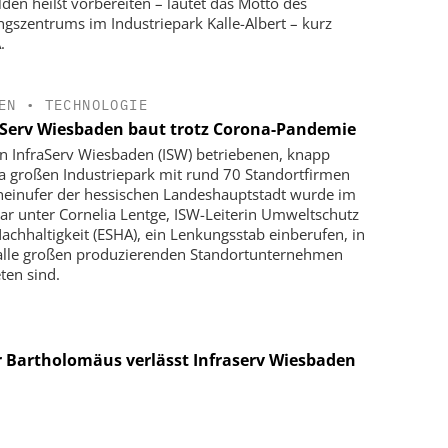
lden heißt vorbereiten – lautet das Motto des
ngszentrums im Industriepark Kalle-Albert – kurz
.
EN
•
TECHNOLOGIE
aServ Wiesbaden baut trotz Corona-Pandemie
n InfraServ Wiesbaden (ISW) betriebenen, knapp
a großen Industriepark mit rund 70 Standortfirmen
einufer der hessischen Landeshauptstadt wurde im
ar unter Cornelia Lentge, ISW-Leiterin Umweltschutz
achhaltigkeit (ESHA), ein Lenkungsstab einberufen, in
lle großen produzierenden Standortunternehmen
ten sind.
r Bartholomäus verlässt Infraserv Wiesbaden