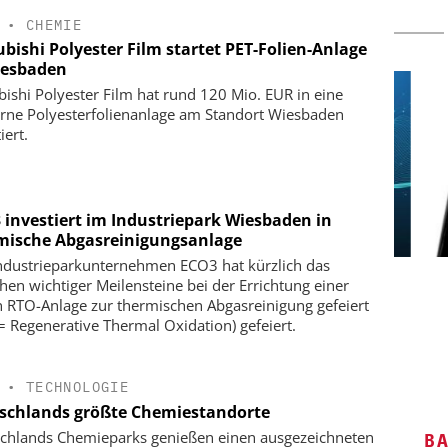
•
CHEMIE
bishi Polyester Film startet PET-Folien-Anlage
iesbaden
bishi Polyester Film hat rund 120 Mio. EUR in eine
ne Polyesterfolienanlage am Standort Wiesbaden
iert.
 investiert im Industriepark Wiesbaden in
mische Abgasreinigungsanlage
ndustrieparkunternehmen ECO3 hat kürzlich das
 E.V.
SAS INSTITUTE GMBH / JMP
chen wichtiger Meilensteine bei der Errichtung einer
SOFTWARE
n:
Kl
 RTO-Anlage zur thermischen Abgasreinigung gefeiert
dard für die
Visualisierung von Daten für
= Regenerative Thermal Oxidation) gefeiert.
eute und
wissenschaftliche Erkenntnisse
•
TECHNOLOGIE
schlands größte Chemiestandorte
chlands Chemieparks genießen einen ausgezeichneten
B