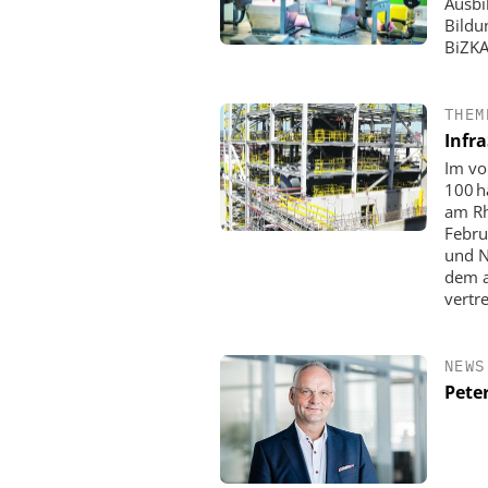
Ausbi
Bildu
BiZKA
THEM
Infr
Im vo
100 h
am Rh
Febru
und N
dem a
vertre
NEWS
Pete