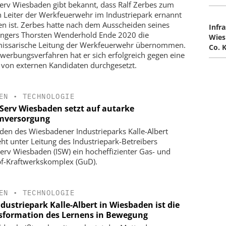
serv Wiesbaden gibt bekannt, dass Ralf Zerbes zum
 Leiter der Werkfeuerwehr im Industriepark ernannt
n ist. Zerbes hatte nach dem Ausscheiden seines
Infr
ngers Thorsten Wenderhold Ende 2020 die
Wie
ssarische Leitung der Werkfeuerwehr übernommen.
Co. 
werbungsverfahren hat er sich erfolgreich gegen eine
 von externen Kandidaten durchgesetzt.
EN
•
TECHNOLOGIE
aServ Wiesbaden setzt auf autarke
mversorgung
den des Wiesbadener Industrieparks Kalle-Albert
eht unter Leitung des Industriepark-Betreibers
Serv Wiesbaden (ISW) ein hocheffizienter Gas- und
-Kraftwerkskomplex (GuD).
EN
•
TECHNOLOGIE
dustriepark Kalle-Albert in Wiesbaden ist die
sformation des Lernens in Bewegung