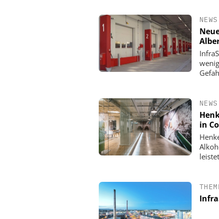
NEWS
Neue
Albe
Infra
wenig
Gefah
NEWS
Henk
in C
Henke
Alkoh
leist
THEM
Infr