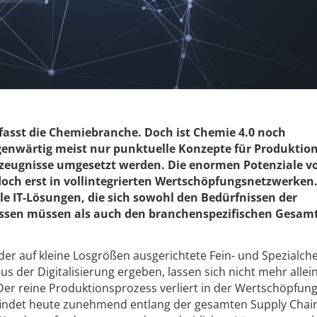
rfasst die Chemiebranche. Doch ist Chemie 4.0 noch
enwärtig meist nur punktuelle Konzepte für Produktio
rzeugnisse umgesetzt werden. Die enormen Potenziale v
doch erst in vollintegrierten Wertschöpfungsnetzwerken
ble IT-Lösungen, die sich sowohl den Bedürfnissen der
assen müssen als auch den branchenspezifischen Gesam
r auf kleine Losgrößen ausgerichtete Fein- und Spezialche
us der Digitalisierung ergeben, lassen sich nicht mehr allei
 Der reine Produktionsprozess verliert in der Wertschöpfun
indet heute zunehmend entlang der gesamten Supply Chain 