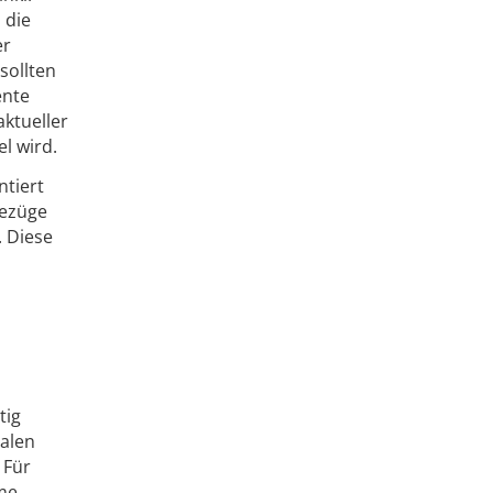
 die
er
sollten
ente
ktueller
l wird.
ntiert
Bezüge
. Diese
h
tig
ialen
 Für
rme