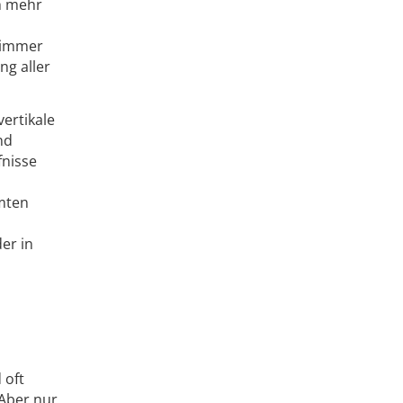
h mehr
 immer
ng aller
ertikale
nd
fnisse
mten
er in
 oft
 Aber nur