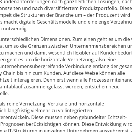
n Kundenanforderungen nach ganzheitlichen Lösungen, nac
tionszeiten und nach diversifiziertem Produktportfolio. Diese
mpelt die Strukturen der Branche um – der Produzent wird
es macht digitale Geschäftsmodelle und eine enge Verzahnu
n notwendig.
 unterschiedlichen Dimensionen. Zum einen geht es um die v
rma, um so die Grenzen zwischen Unternehmensbereichen u
u machen und damit wesentlich flexibler auf Kundenbedür
n geht es um die horizontale Vernetzung, also eine
unternehmensübergreifende Verbindung entlang der gesa
 Chain bis hin zum Kunden. Auf diese Weise können alle
zeit interagieren. Denn erst wenn alle Prozesse miteinand
samtablauf zusammengefasst werden, entstehen neue
lle.
ls reine Vernetzung. Vertikale und horizontale
 langfristig vielmehr zu vollintegrierten
rentwickeln. Diese müssen neben gebündelter Echtzeit-
e Prognosen berücksichtigen können. Diese Entwicklung wird
tete IT-Strukturen in einzelnen Unternehmen ausgebremst.