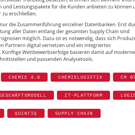
n und Leistungspakete für die Kunden anbieten zu können 
 zu erschließen.
ls nur die Zusammenführung einzelner Datenbanken. Erst du
rtung aller Daten entlang der gesamten Supply Chain sind
ognosen möglich. Dazu ist es notwendig, dass sich Produz
n Partnern digital vernetzen und ein integriertes
 Künftige Wettbewerbserfolge basieren damit auf modernen
chnittstellen und passenden Analysetools.
CHEMIE 4.0
CHEMIELOGISTIK
CM 0
GESCHÄFTSMODELL
IT-PLATTFORM
LOGI
QUINTIQ
SUPPLY CHAIN