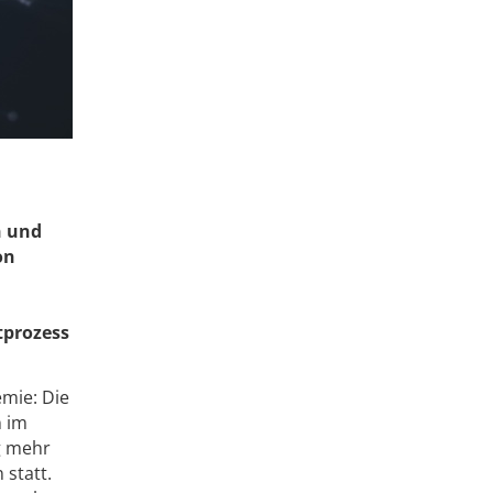
n und
on
.
tprozess
mie: Die
n im
g mehr
statt.