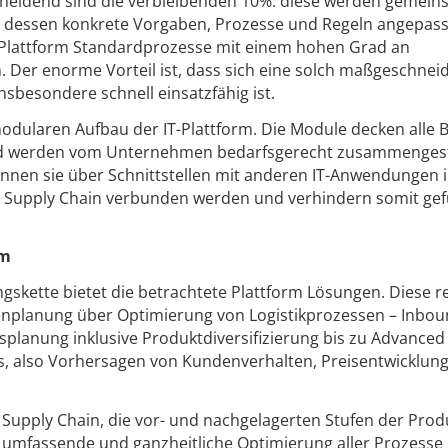
tscheidend sind die verbleibenden 10%: diese werden gemein
dessen konkrete Vorgaben, Prozesse und Regeln angepass
-Plattform Standardprozesse mit einem hohen Grad an
. Der enorme Vorteil ist, dass sich eine solch maßgeschnei
sbesondere schnell einsatzfähig ist.
modularen Aufbau der IT-Plattform. Die Module decken alle 
d werden vom Unternehmen bedarfsgerecht zusammengeste
nnen sie über Schnittstellen mit anderen IT-Anwendungen 
r Supply Chain verbunden werden und verhindern somit gef
rm
gskette bietet die betrachtete Plattform Lösungen. Diese r
nplanung über Optimierung von Logistikprozessen – Inbo
splanung inklusive Produktdiversifizierung bis zu Advanced
ics, also Vorhersagen von Kundenverhalten, Preisentwicklun
r Supply Chain, die vor- und nachgelagerten Stufen der Prod
e umfassende und ganzheitliche Optimierung aller Prozesse i