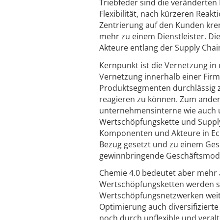
Triebfeder sind die veränderte
Flexibilität, nach kürzeren Reak
Zentrierung auf den Kunden kre
mehr zu einem Dienstleister. Di
Akteure entlang der Supply Chai
Kernpunkt ist die Vernetzung in
Vernetzung innerhalb einer Fi
Produktsegmenten durchlässig z
reagieren zu können. Zum andere
unternehmensinterne wie auch 
Wertschöpfungskette und Supply
Komponenten und Akteure in Echt
Bezug gesetzt und zu einem Ge
gewinnbringende Geschäftsmode
Chemie 4.0 bedeutet aber mehr a
Wertschöpfungsketten werden sich
Wertschöpfungsnetzwerken weite
Optimierung auch diversifiziert
noch durch unflexible und veral