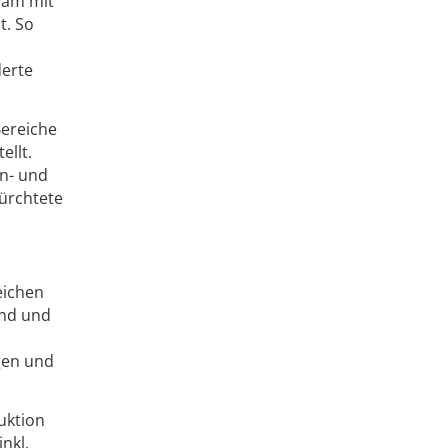
sam mit
t. So
derte
Bereiche
llt.
in- und
ürchtete
eichen
und und
gen und
uktion
nkl.