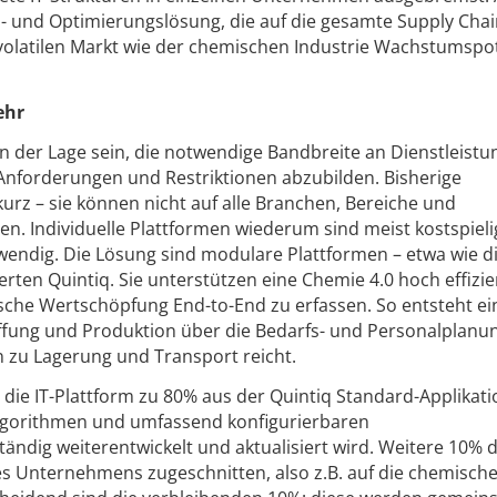
 und Optimierungslösung, die auf die gesamte Supply Chain
latilen Markt wie der chemischen Industrie Wachstumspot
ehr
in der Lage sein, die notwendige Bandbreite an Dienstleist
 Anforderungen und Restriktionen abzubilden. Bisherige
urz – sie können nicht auf alle Branchen, Bereiche und
 Individuelle Plattformen wiederum sind meist kostspieli
wendig. Die Lösung sind modulare Plattformen – etwa wie d
en Quintiq. Sie unterstützen eine Chemie 4.0 hoch effizien
sche Wertschöpfung End-to-End zu erfassen. So entsteht ei
ffung und Produktion über die Bedarfs- und Personalplanu
 zu Lagerung und Transport reicht.
die IT-Plattform zu 80% aus der Quintiq Standard-Applikati
lgorithmen und umfassend konfigurierbaren
tändig weiterentwickelt und aktualisiert wird. Weitere 10% 
es Unternehmens zugeschnitten, also z.B. auf die chemisch