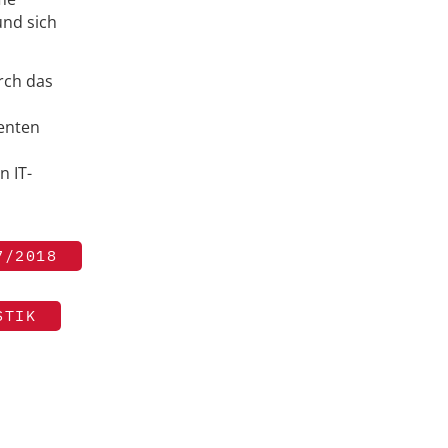
und sich
rch das
enten
 IT-
7/2018
STIK