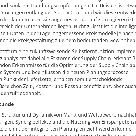
nd konkrete Handlungsempfehlungen. Ein Beispiel ist etwa
Störungen entlang der Supply Chain und wie diese entwed
den können oder wie angemessen darauf zu reagieren ist, 
reich der Unternehmen liegen. Nicht zuletzt ist die intellig
eit-Daten in der Lage, angemessene Preismodelle je nach a
enen die Preisgestaltung zu einem bedeutenden Gewinnhebe
Plattform eine zukunftsweisende Selbstlernfunktion impleme
nz analysiert dabei alle Faktoren der Supply Chain, erkennt 
enden Erkenntnisse für die Optimierung der Supply Chain ab
as System und beeinflussen die neuen Planungsprozesse.
Punkt der Lieferkette, erhalten somit entscheidende
Bereichen Zeit-, Kosten- und Ressourceneffizienz, aber auc
ndenzufriedenheit.
Stunde
en Struktur und Dynamik von Markt und Wettbewerb nachhal
rungen, Synergieeffekte und die Nutzung von Einsparpotenz
te, die mit der integrierten Planung erreicht werden können.
onsfelder frühzeitig besetzen, eröffnen sich vielmehr eno