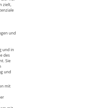
 zielt,
enziale
ungen und
g und in
ie des
t. Sie
n
ng und
on mit
der
e