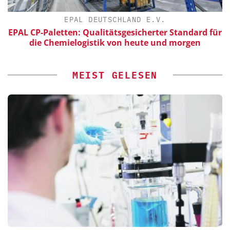
EPAL DEUTSCHLAND E.V.
L CP-Paletten: Qualitätsgesicherter Standard für
Ver
die Chemielogistik von heute und morgen
MEIST GELESEN