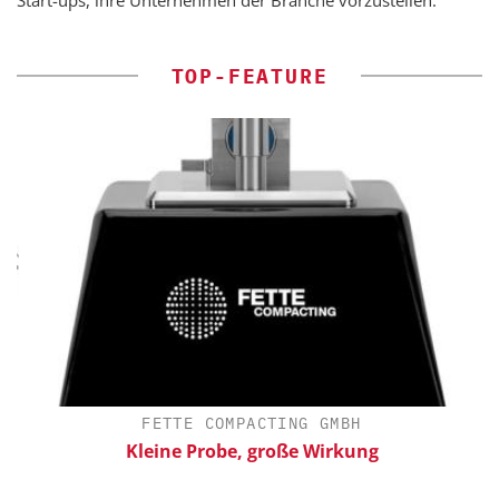
Start-ups, ihre Unternehmen der Branche vorzustellen.
TOP-FEATURE
FETTE COMPACTING GMBH
Kleine Probe, große Wirkung