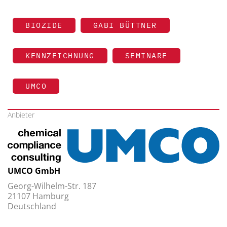
BIOZIDE
GABI BÜTTNER
KENNZEICHNUNG
SEMINARE
UMCO
Anbieter
UMCO GmbH
Georg-Wilhelm-Str. 187
21107 Hamburg
Deutschland