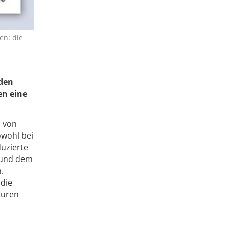
en: die
den
en eine
 von
owohl bei
duzierte
 und dem
.
 die
turen