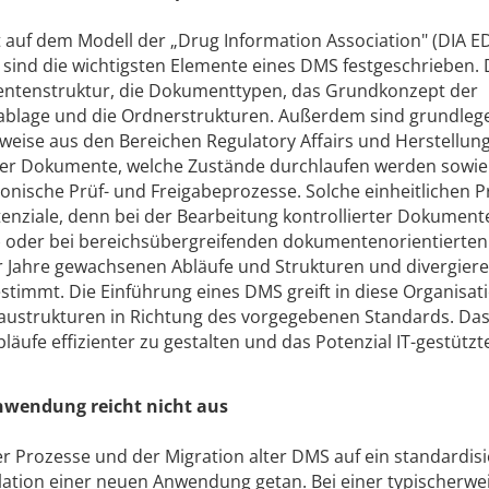
t auf dem Modell der „Drug Information Association" (DIA 
 sind die wichtigsten Elemente eines DMS festgeschrieben.
ntenstruktur, die Dokumenttypen, das Grundkonzept der
ablage und die Ordnerstrukturen. Außerdem sind grundle
eise aus den Bereichen Regulatory Affairs und Herstellun
s der Dokumente, welche Zustände durchlaufen werden sowie
nische Prüf- und Freigabeprozesse. Solche einheitlichen 
tenziale, denn bei der Bearbeitung kontrollierter Dokument
 oder bei bereichsübergreifenden dokumentenorientierten
r Jahre gewachsenen Abläufe und Strukturen und divergier
stimmt. Die Einführung eines DMS greift in diese Organisat
austrukturen in Richtung des vorgegebenen Standards. Da
läufe effizienter zu gestalten und das Potenzial IT-gestützt
Anwendung reicht nicht aus
er Prozesse und der Migration alter DMS auf ein standardisi
allation einer neuen Anwendung getan. Bei einer typischerwe