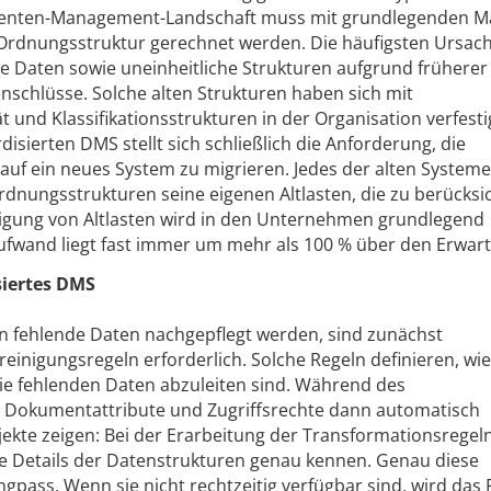
menten-Management-Landschaft muss mit grundlegenden M
 Ordnungsstruktur gerechnet werden. Die häufigsten Ursac
te Daten sowie uneinheitliche Strukturen aufgrund früherer
chlüsse. Solche alten Strukturen haben sich mit
t und Klassifikationsstrukturen in der Organisation verfesti
disierten DMS stellt sich schließlich die Anforderung, die
f ein neues System zu migrieren. Jedes der alten Systeme
rdnungsstrukturen seine eigenen Altlasten, die zu berücksi
nigung von Altlasten wird in den Unternehmen grundlegend
Aufwand liegt fast immer um mehr als 100 % über den Erwar
siertes DMS
n fehlende Daten nachgepflegt werden, sind zunächst
einigungsregeln erforderlich. Solche Regeln definieren, wi
e fehlenden Daten abzuleiten sind. Während des
 Dokumentattribute und Zugriffsrechte dann automatisch
ekte zeigen: Bei der Erarbeitung der Transformationsregeln
die Details der Datenstrukturen genau kennen. Genau diese
ngpass. Wenn sie nicht rechtzeitig verfügbar sind, wird das 