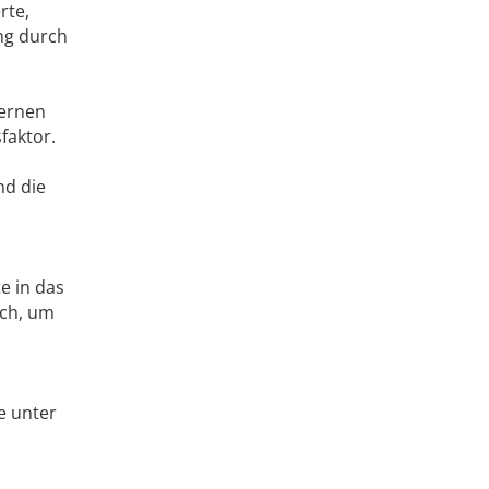
rte,
ng durch
ternen
faktor.
nd die
e in das
ich, um
e unter