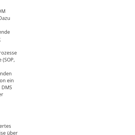
EDM
 Dazu
gende
g
Prozesse
e (SOP,
enden
ion ein
s DMS
er
ertes
ise über