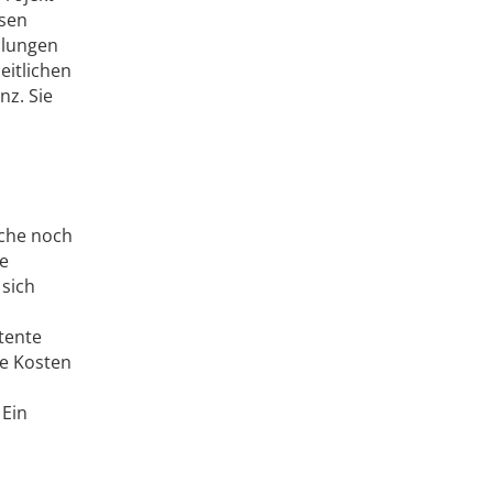
esen
ilungen
eitlichen
nz. Sie
che noch
le
 sich
tente
ie Kosten
 Ein