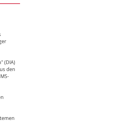
s
ger
" (DIA)
aus den
DMS-
en
ystemen