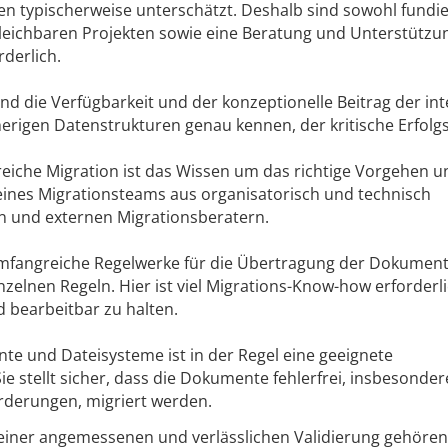
n typischerweise unterschätzt. Deshalb sind sowohl fundie
gleichbaren Projekten sowie eine Beratung und Unterstützu
derlich.
ind die Verfügbarkeit und der konzeptionelle Beitrag der in
sherigen Datenstrukturen genau kennen, der kritische Erfolgs
reiche Migration ist das Wissen um das richtige Vorgehen u
nes Migrationsteams aus organisatorisch und technisch
n und externen Migrationsberatern.
umfangreiche Regelwerke für die Übertragung der Dokument
elnen Regeln. Hier ist viel Migrations-Know-how erforderl
 bearbeitbar zu halten.
nte und Dateisysteme ist in der Regel eine geeignete
e stellt sicher, dass die Dokumente fehlerfrei, insbesonder
rderungen, migriert werden.
n einer angemessenen und verlässlichen Validierung gehören