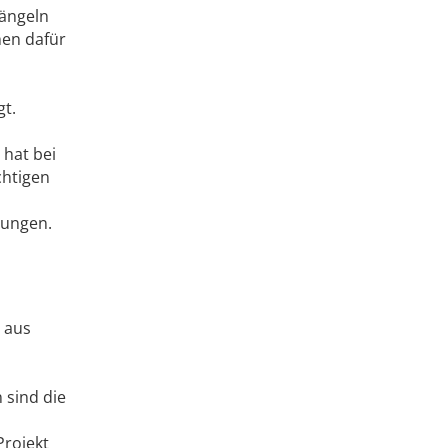
ängeln
hen dafür
gt.
 hat bei
chtigen
tungen.
e aus
 sind die
Projekt