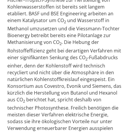
Fischer-Tropsch-Synthese zur Herstellung von
Kohlenwasserstoffen ist bereits seit langem
etabliert. BASF und BSE Engineering arbeiten an
einem Katalysator um CO
und Wasserstoff in
2
Methanol umzusetzen und die Viessmann-Tochter
Bioenergy betreibt bereits eine Pilotanlage zur
Methanisierung von CO
. Die Hebung der
2
Rohstoffeffizienz geht bei derartigen Verfahren mit
einer signifikanten Senkung des CO
-Fußabdrucks
2
einher, denn der Kohlenstoff wird technisch
recycliert und nicht über die Atmosphäre in den
natürlichen Kohlenstoffkreislauf eingespeist. Ein
Konsortium aus Covestro, Evonik und Siemens, das
kürzlich die Herstellung von Butanol und Hexanol
aus CO
berichtet hat, spricht deshalb von
2
technischer Photosynthese. Freilich benötigen die
meisten dieser Verfahren elektrische Energie,
sodass sie ihre ökologischen Vorteile nur unter
Verwendung erneuerbarer Energien ausspielen