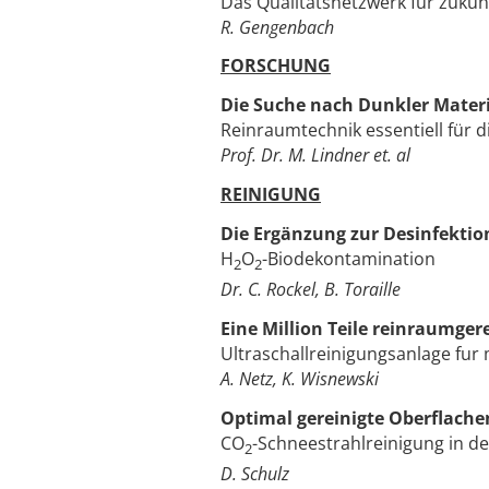
Das Qualitatsnetzwerk fur zuk
R. Gengenbach
FORSCHUNG
Die Suche nach Dunkler Mater
Reinraumtechnik essentiell für 
Prof. Dr. M. Lindner et. al
REINIGUNG
Die Ergänzung zur Desinfektio
H
O
-Biodekontamination
2
2
Dr. C. Rockel, B. Toraille
Eine Million Teile reinraumger
Ultraschallreinigungsanlage fur
A. Netz, K. Wisnewski
Optimal gereinigte Oberflache
CO
-Schneestrahlreinigung in d
2
D. Schulz