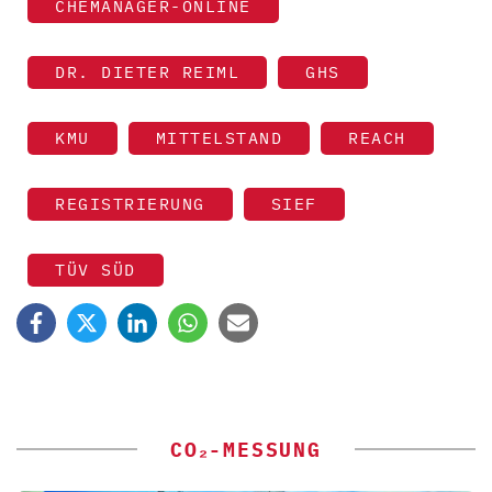
CHEMANAGER-ONLINE
DR. DIETER REIML
GHS
KMU
MITTELSTAND
REACH
REGISTRIERUNG
SIEF
TÜV SÜD
CO₂-MESSUNG