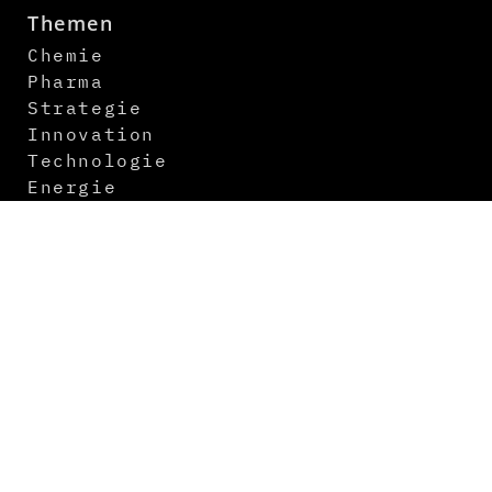
Themen
Chemie
Pharma
Strategie
Innovation
Technologie
Energie
Digitalisierung
Logistik
Newsletter
Kontakt
Über uns
Mediadaten
Abo
Impressum