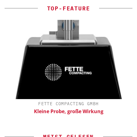
TOP-FEATURE
FETTE COMPACTING GMBH
Kleine Probe, große Wirkung
MEIST GELESEN