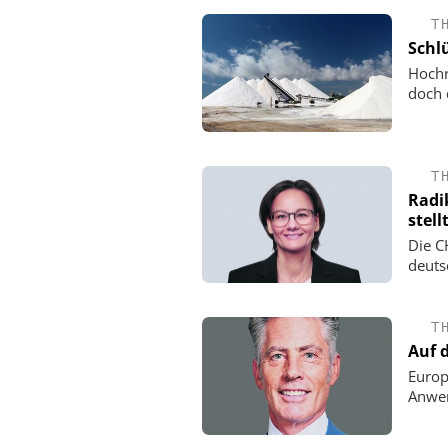
T
Schlü
Hochr
doch 
T
Radi
stell
Die C
deuts
T
Auf 
Europ
Anwen