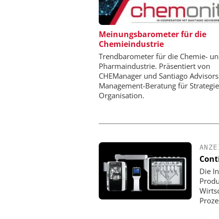
DIPL.-ING. WILHELM SC
Meinungsbarometer für die
Chemieindustrie
Skalierbar vom Labor
Produktion
Trendbarometer für die Chemie- u
Pharmaindustrie. Präsentiert von
CHEManager und Santiago Advisors
Management-Beratung für Strategi
Organisation.
ANZE
Cont
Die I
Produ
Wirts
Proze