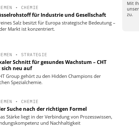
Mit I
HEMEN
•
CHEMIE
unse
zu.
sselrohstoff für Industrie und Gesellschaft
eines Salz besitzt für Europa strategische Bedeutung –
der Markt ist konzentriert.
HEMEN
•
STRATEGIE
kaler Schnitt für gesundes Wachstum – CHT
t sich neu auf
HT Group gehört zu den Hidden Champions der
chen Spezialchemie.
HEMEN
•
CHEMIE
der Suche nach der richtigen Formel
as Stärke liegt in der Verbindung von Prozesswissen,
dungskompetenz und Nachhaltigkeit