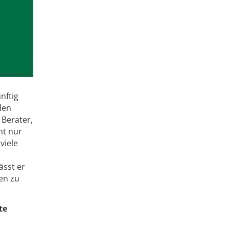
nftig
len
 Berater,
ht nur
viele
ässt er
en zu
te