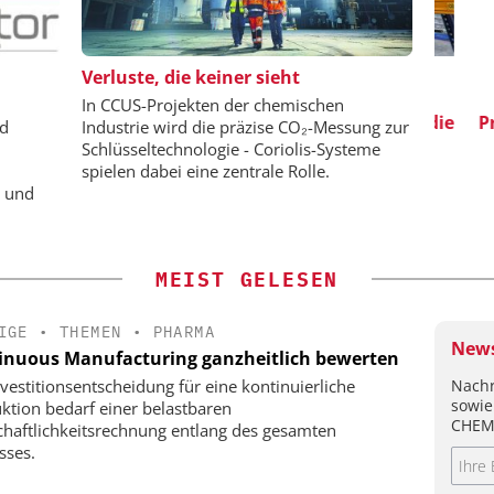
HMIDT GMBH
EPAL DEUTSCHLAND E.V.
Verluste, die keiner sieht
 bis zur
EPAL CP-Paletten:
S
In CCUS-Projekten der chemischen
Qualitätsgesicherter Standard für die
Pro
nd
Industrie wird die präzise CO₂-Messung zur
Chemielogistik von heute und
Schlüsseltechnologie - Coriolis-Systeme
morgen
spielen dabei eine zentrale Rolle.
e und
MEIST GELESEN
IGE
•
THEMEN
•
PHARMA
News
inuous Manufacturing ganzheitlich bewerten
Nachr
nvestitionsentscheidung für eine kontinuierliche
sowie
ktion bedarf einer belastbaren
CHEM
chaftlichkeitsrechnung entlang des gesamten
sses.