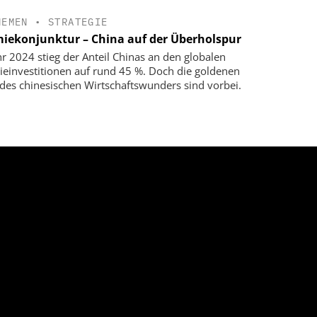
HEMEN
•
STRATEGIE
iekonjunktur – China auf der Überholspur
hr 2024 stieg der Anteil Chinas an den globalen
einvestitionen auf rund 45 %. Doch die goldenen
 des chinesischen Wirtschaftswunders sind vorbei.