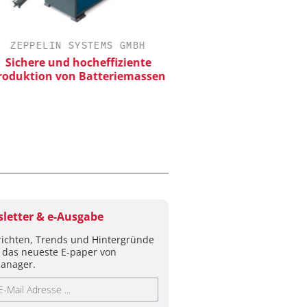
ZEPPELIN SYSTEMS GMBH
CHEMANAGER C/O WILEY
ichere und hocheffiziente
Veranstaltungssponsor
duktion von Batteriemassen
Generation Batteries a
letter & e-Ausgabe
ichten, Trends und Hintergründe
 das neueste E-paper von
anager.