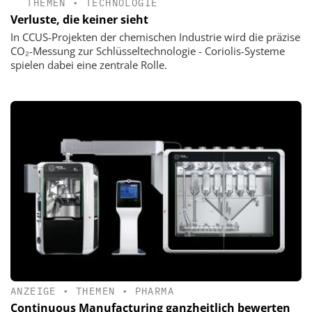
THEMEN
•
TECHNOLOGIE
Verluste, die keiner sieht
In CCUS-Projekten der chemischen Industrie wird die präzise
CO₂-Messung zur Schlüsseltechnologie - Coriolis-Systeme
spielen dabei eine zentrale Rolle.
ANZEIGE
•
THEMEN
•
PHARMA
Continuous Manufacturing ganzheitlich bewerten