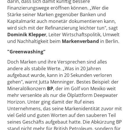
darin, dass sich damit künftig bessere
Finanzierungswege eröffnen können. „Wer die
Stärke seiner Marken gegenüber Banken und
Kapitalmarkt auch monetär dokumentieren kann,
wird sich mit der Refinanzierung leichter tun", sagt
Dominik Klepper
, Leiter Wirtschaftspolitik, Umwelt
und Nachhaltigkeit beim
Markenverband
in Berlin.
"Greenwashing"
Doch Marken und ihre Versprechen sind alles
andere als stabile Werte. „Was in 20 Jahren
aufgebaut wurde, kann in 20 Sekunden verloren
gehen", warnt Jutta Menninger. Bestes Beispiel: der
Mineralölkonzern
BP
, der im Golf von Mexiko weit
mehr versenkte als nur die Ölplattform Deepwater
Horizon. Unter ging damit der Ruf eines
Unternehmens, das seine Markenidentität zuvor mit
viel Geld und guten Worten auf den sauberen Teil
seines Geschäfts aufgebaut hatte. Die Abkürzung BP
stand nicht mehr für British Petroleum, sondern für