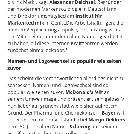
bis ins Mark", sagt
Alexander Deichsel
, Begründer
der modernen Markensoziologie in Deutschland
und Direktoriumsmitglied am
Institut für
Markentechnik
in Genf. „Die Arbeitshaltungen, die
inneren Verpflichtungsimpulse, der Leistungsstolz
der Mitarbeiter, unter dem alten Namen gearbeitet
zu haben, all diese internen Kraftzentren werden
zunächst einmal gekappt."
Namen- und Logowechsel so populär wie selten
zuvor
Das scheint die Verantwortlichen allerdings nicht zu
schrecken. Namen- und Logowechsel sind so
populär wie selten zuvor.
McDonald's
feilt an
seinem Umweltimage und präsentiert sein gelbes M
nun lieber auf grünem statt wie bisher auf rotem
Grund. Der Pharma- und Chemiekonzern
Bayer
will
unter seinem neuen Vorstandschef
Marijn Dekkers
den 150 Jahre alten Namen
Schering
aus seinem
Schriftzug streichen. Und selbst der