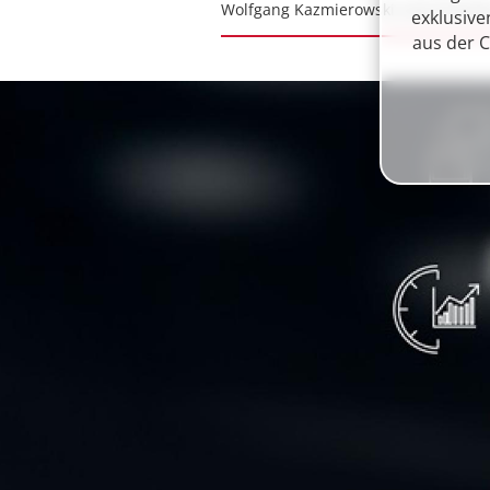
Wolfgang Kazmierowski und Christi
exklusive
aus der C