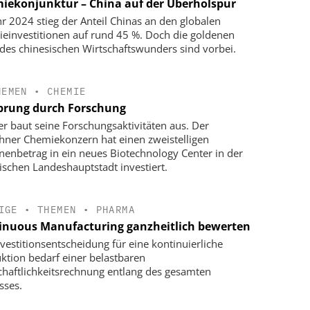
iekonjunktur – China auf der Überholspur
hr 2024 stieg der Anteil Chinas an den globalen
einvestitionen auf rund 45 %. Doch die goldenen
 des chinesischen Wirtschaftswunders sind vorbei.
HEMEN
•
CHEMIE
prung durch Forschung
r baut seine Forschungsaktivitäten aus. Der
ner Chemiekonzern hat einen zweistelligen
onenbetrag in ein neues Biotechnology Center in der
ischen Landeshauptstadt investiert.
IGE
•
THEMEN
•
PHARMA
inuous Manufacturing ganzheitlich bewerten
nvestitionsentscheidung für eine kontinuierliche
ktion bedarf einer belastbaren
chaftlichkeitsrechnung entlang des gesamten
sses.