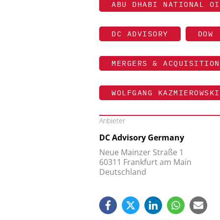
ABU DHABI NATIONAL OI
DC ADVISORY
DOW
MERGERS & ACQUISITION
WOLFGANG KAZMIEROWSKI
Anbieter
DC Advisory Germany
Neue Mainzer Straße 1
60311 Frankfurt am Main
Deutschland