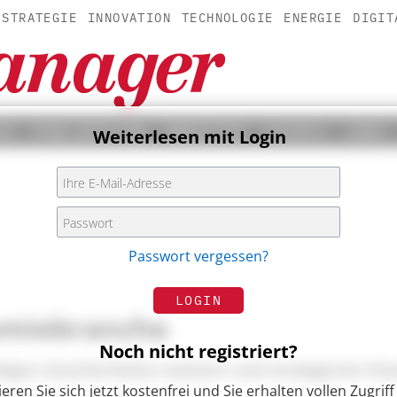
STRATEGIE
INNOVATION
TECHNOLOGIE
ENERGIE
DIGIT
UR
PUBLIKATION
ANBIETER
EVENTS
JOBS
Weiterlesen mit Login
Passwort vergessen?
LOGIN
emiebranche
Noch nicht registriert?
tigen Unsicherheiten meistern und strategische Ch
ieren Sie sich jetzt kostenfrei und Sie erhalten vollen Zugriff 