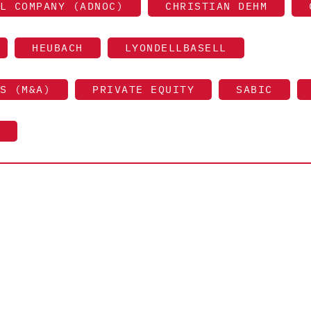
L COMPANY (ADNOC)
CHRISTIAN DEHM
HEUBACH
LYONDELLBASELL
S (M&A)
PRIVATE EQUITY
SABIC