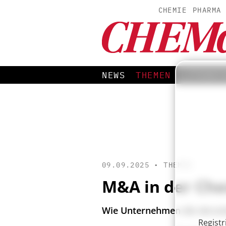
CHEMIE
PHARMA
NEWS
THEMEN
LITERAT
09.09.2025 •
THEMEN
M&A in der Ch
Wie Unternehmen die derzei
Registr