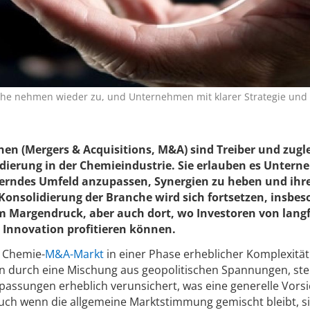
che nehmen wieder zu, und Unternehmen mit klarer Strategie u
n (Mergers & Acquisitions, M&A) sind Treiber und zugl
idierung in der Chemieindustrie. Sie erlauben es Unter
derndes Umfeld anzupassen, Synergien zu heben und ihr
Konsolidierung der Branche wird sich fortsetzen, insbe
 Margendruck, aber auch dort, wo Investoren von langf
 Innovation profitieren können.
e Chemie-
M&A-Markt
in einer Phase erheblicher Komplexität
en durch eine Mischung aus geopolitischen Spannungen, st
passungen erheblich verunsichert, was eine generelle Vorsi
uch wenn die allgemeine Marktstimmung gemischt bleibt, s