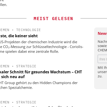
llen.
MEIST GELESEN
HEMEN
•
TECHNOLOGIE
News
ste, die keiner sieht
Nachr
US-Projekten der chemischen Industrie wird die
sowie
se CO₂-Messung zur Schlüsseltechnologie - Coriolis-
CHEM
me spielen dabei eine zentrale Rolle.
HEMEN
•
STRATEGIE
Mit I
kaler Schnitt für gesundes Wachstum – CHT
unse
zu.
t sich neu auf
HT Group gehört zu den Hidden Champions der
chen Spezialchemie.
HEMEN
•
STRATEGIE