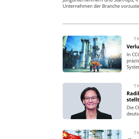
Unternehmen der Branche vorzuste
T
Verlu
In CC
präzi
Syste
T
Radi
stell
Die C
deuts
T