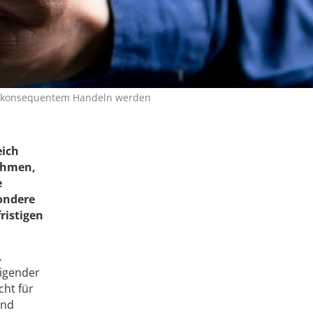
nd konsequentem Handeln werden
eich
nehmen,
e
sondere
ristigen
.
eigender
cht für
ind