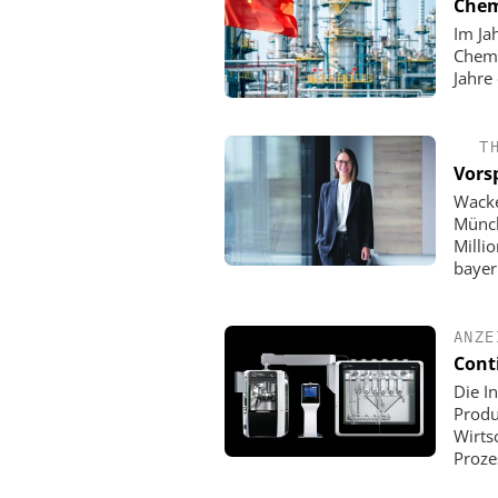
Chem
Im Ja
Chemi
Jahre
T
Vors
Wacke
Münch
Milli
bayer
ANZE
Cont
Die I
Produ
Wirts
Proze