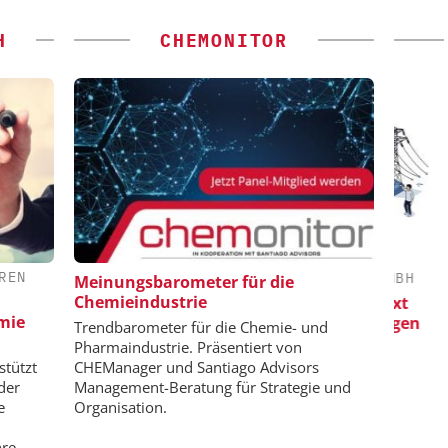
H
CHEMONITOR
REN
 GMBH
CHEMANAGER C/O WILEY-VCH GMBH
Meinungsbarometer für die
Chemieindustrie
ator
Veranstaltungssponsoring: Next
Kl
emie
Generation Batteries and Hydrogen
Trendbarometer für die Chemie- und
Pharmaindustrie. Präsentiert von
stützt
CHEManager und Santiago Advisors
der
Management-Beratung für Strategie und
e
Organisation.
hre