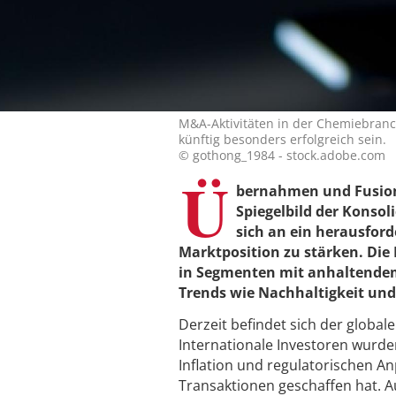
M&A-Aktivitäten in der Chemiebran
künftig besonders erfolgreich sein.
© gothong_1984 - stock.adobe.com
Ü
bernahmen und Fusione
Spiegelbild der Konsol
sich an ein herausfor
Marktposition zu stärken. Die 
in Segmenten mit anhaltendem
Trends wie Nachhaltigkeit und
Derzeit befindet sich der global
Internationale Investoren wurd
Inflation und regulatorischen An
Transaktionen geschaffen hat. A