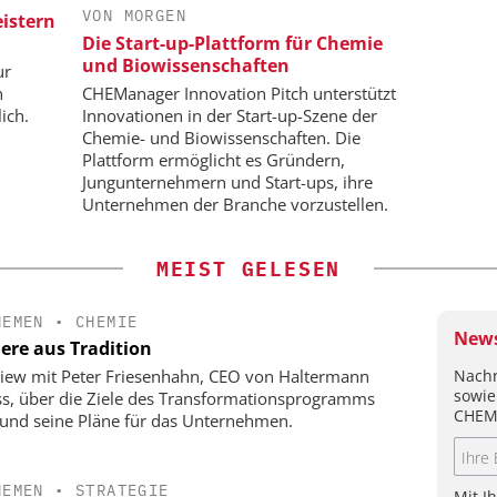
VON MORGEN
istern
n:
Der neue Katalysator
Kl
Die Start-up-Plattform für Chemie
dard für die
und Biowissenschaften
eute und
ur
n
CHEManager Innovation Pitch unterstützt
ich.
Innovationen in der Start-up-Szene der
Chemie- und Biowissenschaften. Die
Plattform ermöglicht es Gründern,
Jungunternehmern und Start-ups, ihre
Unternehmen der Branche vorzustellen.
MEIST GELESEN
HEMEN
•
CHEMIE
News
iere aus Tradition
Nachr
view mit Peter Friesenhahn, CEO von Haltermann
sowie
ss, über die Ziele des Transformationsprogramms
CHEM
und seine Pläne für das Unternehmen.
HEMEN
•
STRATEGIE
Mit I