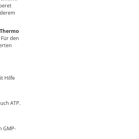
beret
onderem
 Thermo
 Für den
erten
t Hilfe
auch ATP.
en GMP-