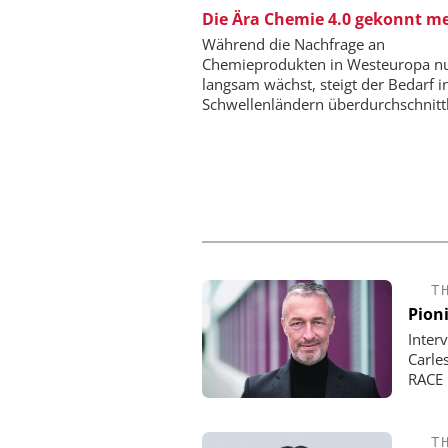
Die Ära Chemie 4.0 gekonnt me
EPAL CP-Palette
Qualitätsgesicherter Stan
Während die Nachfrage an
Chemielogistik von h
Chemieprodukten in Westeuropa n
morgen
langsam wächst, steigt der Bedarf i
Schwellenländern überdurchschnittl
T
Pion
Inter
Carle
RACE 
T