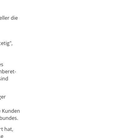
ller die
etig",
es
mberet-
sind
ger
ie Kunden
rbundes.
t hat,
se