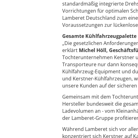
standardmäßig integrierte Dreh
Vorrichtungen für optimalen Sch
Lamberet Deutschland zum einen 
Voraussetzungen zur lückenlos
Gesamte Kühlfahrzeugpalette
„Die gesetzlichen Anforderungen
erklärt
Michel Höll, Geschäfts
Tochterunternehmen Kerstner un
Transporteure nur dann konseque
Kühlfahrzeug-Equipment und du
und Kerstner-Kühlfahrzeugen, we
unsere Kunden auf der sicheren 
Gemeinsam mit dem Tochteru
Hersteller bundesweit die gesam
Ladevolumen an - vom Kleinanhä
der Lamberet-Gruppe profitiere
Während Lamberet sich vor allem 
konzentriert sich Kerstner auf K