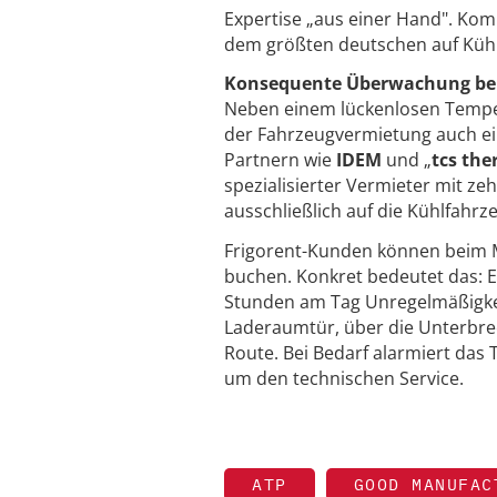
Expertise „aus einer Hand". Kom
dem größten deutschen auf Kühlf
Konsequente Überwachung bei
Neben einem lückenlosen Temper
der Fahrzeugvermietung auch ei
Partnern wie
IDEM
und „
tcs the
spezialisierter Vermieter mit z
ausschließlich auf die Kühlfahr
Frigorent-Kunden können beim M
buchen. Konkret bedeutet das: E
Stunden am Tag Unregelmäßigke
Laderaumtür, über die Unterbre
Route. Bei Bedarf alarmiert das 
um den technischen Service.
ATP
GOOD MANUFAC