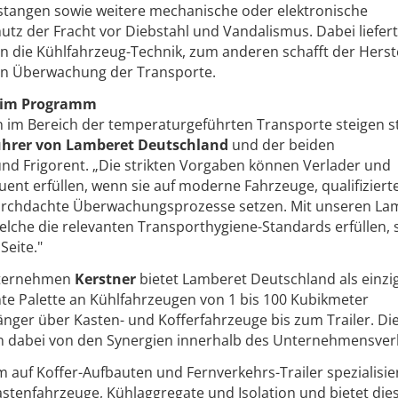
stangen sowie weitere mechanische oder elektronische
utz der Fracht vor Diebstahl und Vandalismus. Dabei liefert
die Kühlfahrzeug-Technik, zum anderen schafft der Herste
en Überwachung der Transporte.
 im Programm
 im Bereich der temperaturgeführten Transporte steigen st
führer von Lamberet Deutschland
und der beiden
d Frigorent. „Die strikten Vorgaben können Verlader und
nt erfüllen, wenn sie auf moderne Fahrzeuge, qualifiziert
rchdachte Überwachungsprozesse setzen. Mit unseren La
lche die relevanten Transporthygiene-Standards erfüllen, 
Seite."
nternehmen
Kerstner
bietet Lamberet Deutschland als einzi
te Palette an Kühlfahrzeugen von 1 bis 100 Kubikmeter
nger über Kasten- und Kofferfahrzeuge bis zum Trailer. D
n dabei von den Synergien innerhalb des Unternehmensve
auf Koffer-Aufbauten und Fernverkehrs-Trailer spezialisier
astenfahrzeuge, Kühlaggregate und Isolation und bietet die