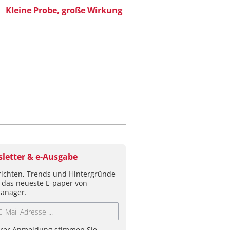
SOFTWARE
eine Probe, große Wirkung
Visualisierung von D
wissenschaftliche Erk
letter & e-Ausgabe
ichten, Trends und Hintergründe
 das neueste E-paper von
anager.
hrer Anmeldung stimmen Sie