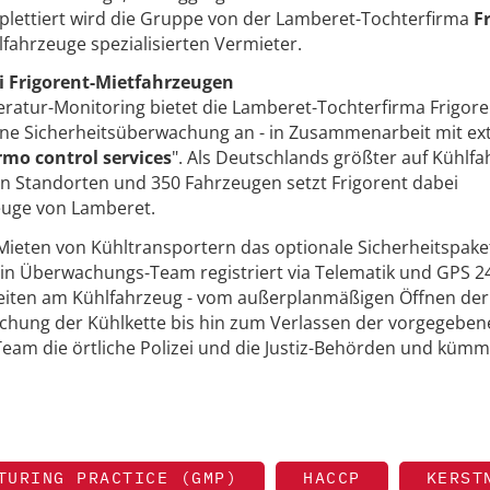
plettiert wird die Gruppe von der Lamberet-Tochterfirma
F
ahrzeuge spezialisierten Vermieter.
 Frigorent-Mietfahrzeugen
atur-Monitoring bietet die Lamberet-Tochterfirma Frigore
ne Sicherheitsüberwachung an - in Zusammenarbeit mit ex
rmo control services
". Als Deutschlands größter auf Kühlf
ehn Standorten und 350 Fahrzeugen setzt Frigorent dabei
zeuge von Lamberet.
ieten von Kühltransportern das optionale Sicherheitspake
in Überwachungs-Team registriert via Telematik und GPS 2
iten am Kühlfahrzeug - vom außerplanmäßigen Öffnen der
chung der Kühlkette bis hin zum Verlassen der vorgegeben
Team die örtliche Polizei und die Justiz-Behörden und kümm
TURING PRACTICE (GMP)
HACCP
KERST