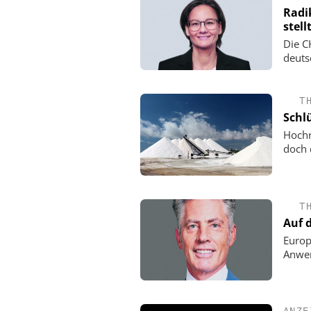
Radi
stell
Die C
deuts
T
Schlü
Hochr
doch 
T
Auf 
Europ
Anwen