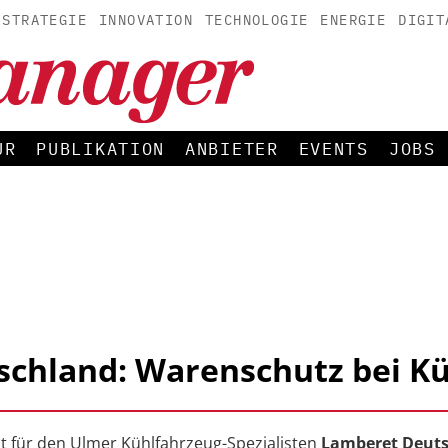
STRATEGIE
INNOVATION
TECHNOLOGIE
ENERGIE
DIGIT
UR
PUBLIKATION
ANBIETER
EVENTS
JOBS
chland: Warenschutz bei K
t für den Ulmer Kühlfahrzeug-Spezialisten
Lamberet Deut