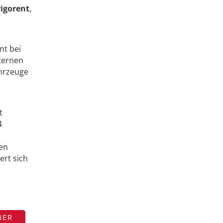
rigorent
,
nt bei
ternen
ahrzeuge
t
4
en
ert sich
NER