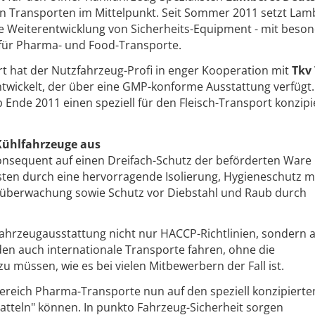
n Transporten im Mittelpunkt. Seit Sommer 2011 setzt Lam
die Weiterentwicklung von Sicherheits-Equipment - mit bes
für Pharma- und Food-Transporte.
 hat der Nutzfahrzeug-Profi in enger Kooperation mit
Tkv
twickelt, der über eine GMP-konforme Ausstattung verfügt.
 Ende 2011 einen speziell für den Fleisch-Transport konzipi
Kühlfahrzeuge aus
onsequent auf einen Dreifach-Schutz der beförderten Ware
sten durch eine hervorragende Isolierung, Hygieneschutz mi
überwachung sowie Schutz vor Diebstahl und Raub durch
Fahrzeugausstattung nicht nur HACCP-Richtlinien, sondern 
 auch internationale Transporte fahren, ohne die
 müssen, wie es bei vielen Mitbewerbern der Fall ist.
reich Pharma-Transporte nun auf den speziell konzipiert
tteln" können. In punkto Fahrzeug-Sicherheit sorgen