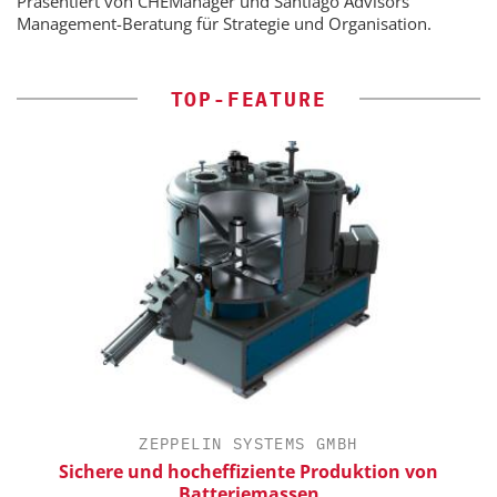
Präsentiert von CHEManager und Santiago Advisors
Management-Beratung für Strategie und Organisation.
TOP-FEATURE
ZEPPELIN SYSTEMS GMBH
Sichere und hocheffiziente Produktion von
E
Batteriemassen