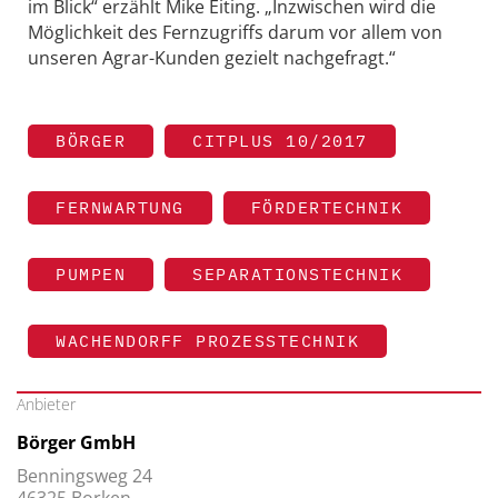
im Blick“ erzählt Mike Eiting. „Inzwischen wird die
Möglichkeit des Fernzugriffs darum vor allem von
unseren Agrar-Kunden gezielt nachgefragt.“
BÖRGER
CITPLUS 10/2017
FERNWARTUNG
FÖRDERTECHNIK
PUMPEN
SEPARATIONSTECHNIK
WACHENDORFF PROZESSTECHNIK
Anbieter
Börger GmbH
Benningsweg 24
46325 Borken