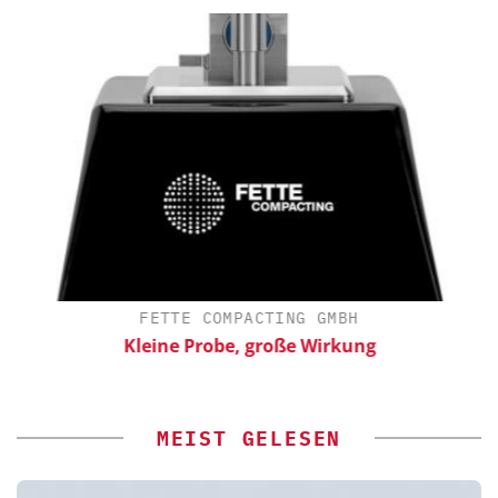
FETTE COMPACTING GMBH
Kleine Probe, große Wirkung
MEIST GELESEN