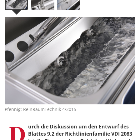
Pfennig: ReinRaumTechnik 4/2015
D
urch die Diskussion um den Entwurf des
Blattes 9.2 der Richt­linien­­familie VDI 2083