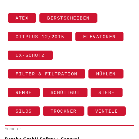
ATEX
BERSTSCHEIBEN
CITPLUS 12/2015
ELEVATOREN
EX-SCHUTZ
FILTER & FILTRATION
MÜHLEN
REMBE
SCHÜTTGUT
SIEBE
SILOS
TROCKNER
VENTILE
Anbieter