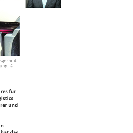
nsgesamt,
rung. ©
res für
istics
hrer und
In
 hat das