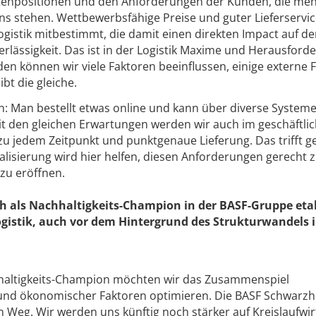
tenpositionen und den Anforderungen der Kunden, die me
s stehen. Wettbewerbsfähige Preise und guter Lieferservi
ogistik mitbestimmt, die damit einen direkten Impact auf d
rlässigkeit. Das ist in der Logistik Maxime und Herausford
n können wir viele Faktoren beeinflussen, einige externe 
bt die gleiche.
n: Man bestellt etwas online und kann über diverse Systeme
it den gleichen Erwartungen werden wir auch im geschäftli
 zu jedem Zeitpunkt und punktgenaue Lieferung. Das trifft 
talisierung wird hier helfen, diesen Anforderungen gerecht 
zu eröffnen.
 als Nachhaltigkeits-Champion in der BASF-Gruppe etab
Logistik, auch vor dem Hintergrund des Strukturwandels i
hhaltigkeits-Champion möchten wir das Zusammenspiel
r und ökonomischer Faktoren optimieren. Die BASF Schwarzhe
n Weg. Wir werden uns künftig noch stärker auf Kreislaufwir