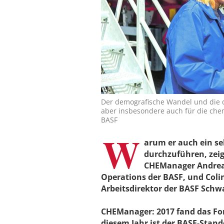
Der demografische Wandel und die d
aber insbesondere auch für die che
BASF
W
arum er auch ein se
durchzuführen, zeig
CHEManager Andreas 
Operations der BASF, und Col
Arbeitsdirektor der BASF Schw
CHEManager: 2017 fand das For
diesem Jahr ist der BASF-Stan