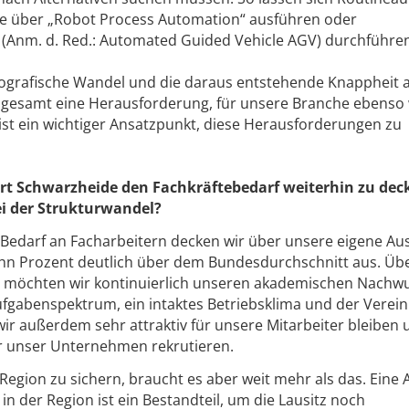
se über „Robot Process Automation“ ausführen oder
s (Anm. d. Red.: Automated Guided Vehicle AGV) durchführe
ografische Wandel und die daraus entstehende Knappheit 
insgesamt eine Herausforderung, für unsere Branche ebenso 
g ist ein wichtiger Ansatzpunkt, diese Herausforderungen zu
ort Schwarzheide den Fachkräftebedarf weiterhin zu dec
ei der Strukturwandel?
 Bedarf an Facharbeitern decken wir über unsere eigene Au
 zehn Prozent deutlich über dem Bundesdurchschnitt aus. Üb
 möchten wir kontinuierlich unseren akademischen Nachw
Aufgabenspektrum, ein intaktes Betriebsklima und der Verein
ir außerdem sehr attraktiv für unsere Mitarbeiter bleiben 
für unser Unternehmen rekrutieren.
Region zu sichern, braucht es aber weit mehr als das. Eine 
in der Region ist ein Bestandteil, um die Lausitz noch