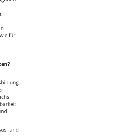
n.
an
wie für
ken?
sbildung.
er
uchs
barkeit
und
Aus- und