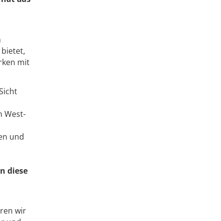
n
bietet,
rken mit
Sicht
n West-
den und
n diese
eren wir