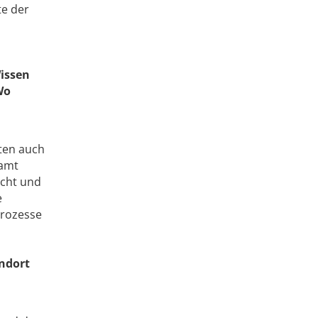
te der
Wissen
Wo
tten auch
samt
acht und
e
 Prozesse
andort