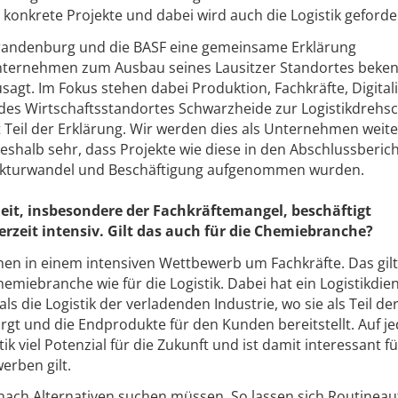
 konkrete Projekte und dabei wird auch die Logistik geforder
randenburg und die BASF eine gemeinsame Erklärung
 Unternehmen zum Ausbau seines Lausitzer Standortes beke
agt. Im Fokus stehen dabei Produktion, Fachkräfte, Digital
des Wirtschaftsstandortes Schwarzheide zur Logistikdrehs
t Teil der Erklärung. Wir werden dies als Unternehmen weite
eshalb sehr, dass Projekte wie diese in den Abschlussberich
ukturwandel und Beschäftigung aufgenommen wurden.
t, insbesondere der Fachkräftemangel, beschäftigt
rzeit intensiv. Gilt das auch für die Chemiebranche?
en in einem intensiven Wettbewerb um Fachkräfte. Das gilt
emiebranche wie für die Logistik. Dabei hat ein Logistikdien
s die Logistik der verladenden Industrie, wo sie als Teil de
gt und die Endprodukte für den Kunden bereitstellt. Auf je
ik viel Potenzial für die Zukunft und ist damit interessant fü
erben gilt.
ch Alternativen suchen müssen. So lassen sich Routinea