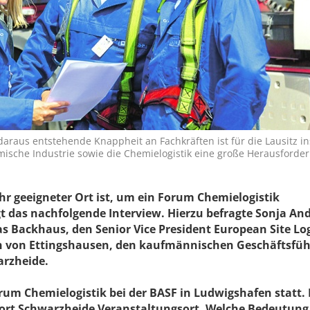
araus entstehende Knappheit an Fachkräften ist für die Lausitz i
mische Industrie sowie die Chemielogistik eine große Herausforde
hr geeigneter Ort ist, um ein Forum Chemielogistik
t das nachfolgende Interview. Hierzu befragte Sonja And
Backhaus, den Senior Vice President European Site Log
in von Ettingshausen, den kaufmännischen Geschäftsfü
arzheide.
um Chemielogistik bei der BASF in Ludwigshafen statt. 
dort Schwarzheide Veranstaltungsort. Welche Bedeutung