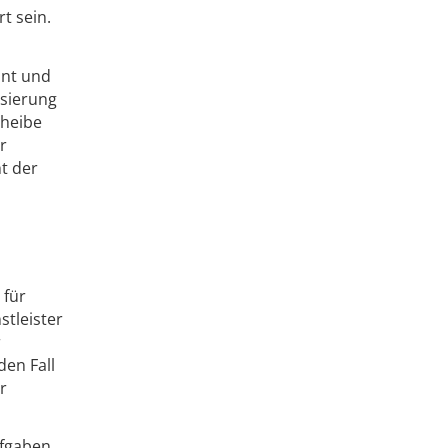
t sein.
nnt und
isierung
cheibe
r
t der
 für
stleister
r
den Fall
r
ufgaben