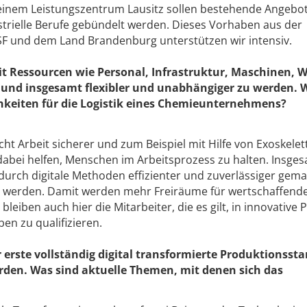
n einem Leistungszentrum Lausitz sollen bestehende Angebo
strielle Berufe gebündelt werden. Dieses Vorhaben aus der
 und dem Land Brandenburg unterstützen wir intensiv.
it Ressourcen wie Personal, Infra­struktur, Maschinen, 
und insgesamt flexibler und unabhängiger zu werden. 
keiten für die Logistik eines Chemie­unternehmens?
acht Arbeit sicherer und zum Beispiel mit Hilfe von Exoskele
abei helfen, Menschen im Arbeitsprozess zu halten. Insge
durch digitale Methoden effizienter und zuverlässiger gem
rt werden. Damit werden mehr Freiräume für wertschaffend
 bleiben auch hier die Mitarbeiter, die es gilt, in innovative
en zu qualifizieren.
 erste vollständig digital transformierte Produktionsst
den. Was sind aktuelle Themen, mit denen sich das