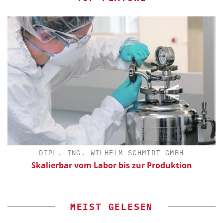
DIPL.-ING. WILHELM SCHMIDT GMBH
Skalierbar vom Labor bis zur Produktion
E
MEIST GELESEN