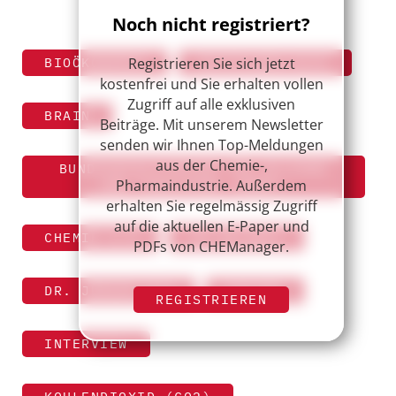
Noch nicht registriert?
Registrieren Sie sich jetzt
BIOÖKONOMIE
BIOTECHNOLOGIE
kostenfrei und Sie erhalten vollen
Zugriff auf alle exklusiven
BRAIN
Beiträge. Mit unserem Newsletter
senden wir Ihnen Top-Meldungen
aus der Chemie-,
BUNDESMINISTERIUM FÜR BILDUNG
Pharmaindustrie. Außerdem
UND FORSCHUNG (BMBF)
erhalten Sie regelmässig Zugriff
auf die aktuellen E-Paper und
CHEMIE 4.0
CM 20/2017
PDFs von CHEManager.
DR. JÜRGEN ECK
ENZYME
REGISTRIEREN
INTERVIEW