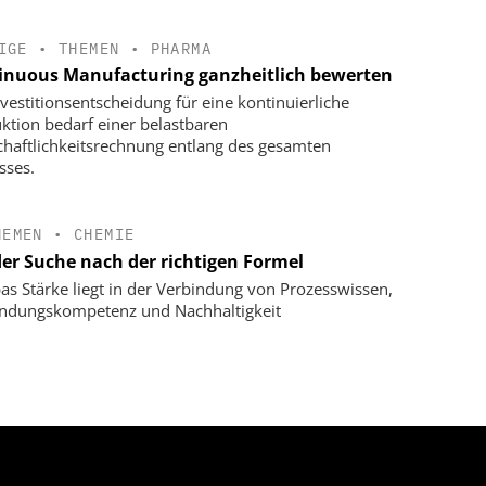
IGE
•
THEMEN
•
PHARMA
inuous Manufacturing ganzheitlich bewerten
nvestitionsentscheidung für eine kontinuierliche
ktion bedarf einer belastbaren
chaftlichkeitsrechnung entlang des gesamten
sses.
HEMEN
•
CHEMIE
der Suche nach der richtigen Formel
as Stärke liegt in der Verbindung von Prozesswissen,
dungskompetenz und Nachhaltigkeit