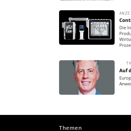
ANZE
Cont
Die I
Produ
Wirts
Proze
T
Auf 
Europ
Anwen
Themen