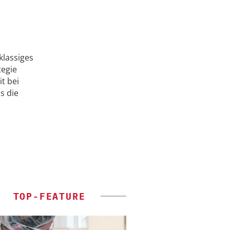
klassiges
tegie
t bei
s die
TOP-FEATURE