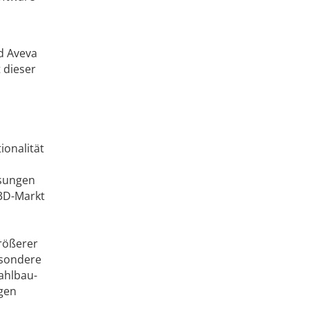
d Aveva
 dieser
ionalität
ösungen
 3D-Markt
rößerer
esondere
ahlbau-
igen