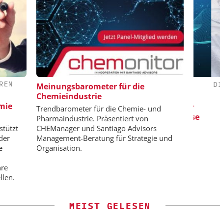
REN
 E.V.
SAS INSTITUTE GMBH / JMP
DIPL.
Meinungsbarometer für die
SOFTWARE
Chemieindustrie
n:
Sk
emie
dard für die
Visualisierung von Daten für
Trendbarometer für die Chemie- und
eute und
wissenschaftliche Erkenntnisse
Pharmaindustrie. Präsentiert von
stützt
CHEManager und Santiago Advisors
der
Management-Beratung für Strategie und
e
Organisation.
hre
llen.
MEIST GELESEN