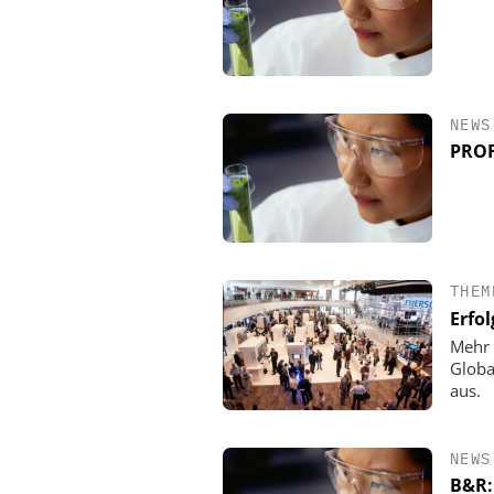
NEWS
PROF
THEM
Erfo
Mehr 
Globa
aus.
NEWS
B&R: