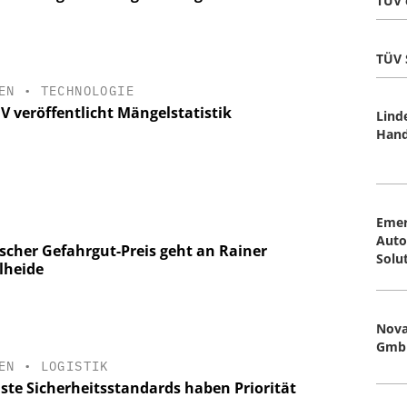
TÜV e
TÜV 
EN
•
TECHNOLOGIE
V veröffentlicht Mängelstatistik
Lind
Hand
Eme
Auto
scher Gefahrgut-Preis geht an Rainer
Solu
lheide
Nova
Gmb
EN
•
LOGISTIK
ste Sicherheitsstandards haben Priorität