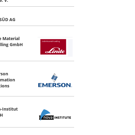
. V.
SÜD AG
e Material
ling GmbH
rson
mation
tions
-Institut
H