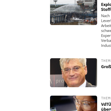
Expl
Stof
Nach 
Lever
Arbei
schwe
Exper
Verba
Indus
THEM
Groß
THEM
VdTÜ
über