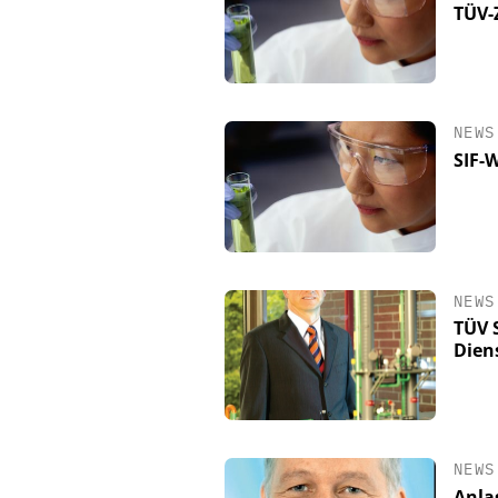
TÜV-Z
NEWS
SIF-
NEWS
TÜV 
Dien
NEWS
Anla