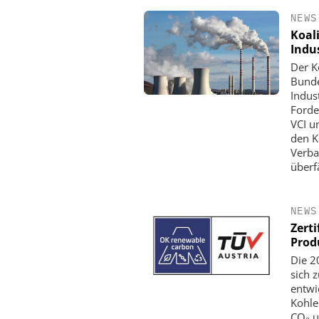
NEWS
Koal
Indu
Der K
Bunde
Indus
Forde
VCI u
den K
Verba
überfä
FETTE COMPACTING
Kleine Probe, große 
NEWS
Zert
Prod
Die 2
sich 
entwi
Kohle
CO₂ u