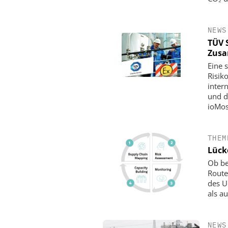
NEWS
TÜV 
Zusa
Eine 
Risik
inter
und d
ioMos
THEM
Lück
Ob be
Route
des U
als a
NEWS