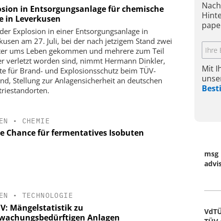
Nach
osion in Entsorgungsanlage für chemische
Hint
fe in Leverkusen
pape
der Explosion in einer Entsorgungsanlage in
kusen am 27. Juli, bei der nach jetzigem Stand zwei
ter ums Leben gekommen und mehrere zum Teil
r verletzt worden sind, nimmt Hermann Dinkler,
Mit 
te für Brand- und Explosionsschutz beim TÜV-
unse
nd, Stellung zur Anlagensicherheit an deutschen
Bes
triestandorten.
EN
•
CHEMIE
e Chance für fermentatives Isobuten
msg 
advi
EN
•
TECHNOLOGIE
V: Mängelstatistik zu
VdTÜ
wachungsbedürftigen Anlagen