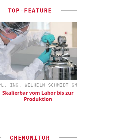
TOP-FEATURE
-ING. WILHELM SCHMIDT GMBH
EPAL DEUTSCHLAND
alierbar vom Labor bis zur
EPAL CP-Palett
Produktion
Qualitätsgesicherter Sta
Chemielogistik von h
morgen
CHEMONITOR