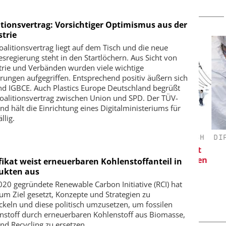
itionsvertrag: Vorsichtiger Optimismus aus der
strie
oalitionsvertrag liegt auf dem Tisch und die neue
sregierung steht in den Startlöchern. Aus Sicht von
trie und Verbänden wurden viele wichtige
rungen aufgegriffen. Entsprechend positiv äußern sich
nd IGBCE. Auch Plastics Europe Deutschland begrüßt
oalitionsvertrag zwischen Union und SPD. Der TÜV-
nd hält die Einrichtung eines Digitalministeriums für
llig.
 GMBH
CHEMANAGER C/O WILEY-VCH GMBH
DIPL.
Wirkung
Veranstaltungssponsoring: Next
Sk
Generation Batteries and Hydrogen
ifikat weist erneuerbaren Kohlenstoffanteil in
ukten aus
020 gegründete Renewable Carbon Initiative (RCI) hat
zum Ziel gesetzt, Konzepte und Strategien zu
ckeln und diese politisch umzusetzen, um fossilen
nstoff durch erneuerbaren Kohlenstoff aus Biomasse,
nd Recycling zu ersetzen.