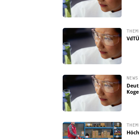
THEM
VdTÜ
NEWS
Deut
Koge
THEM
Höch