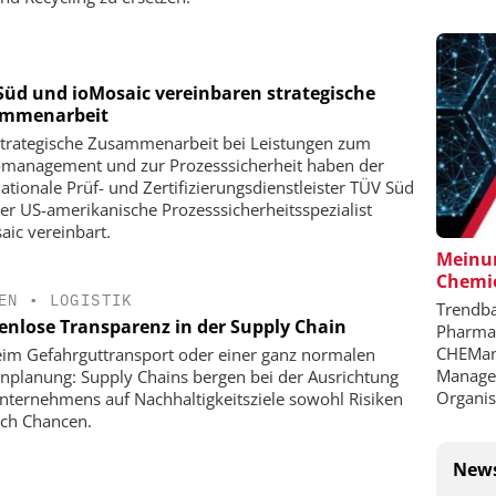
Süd und ioMosaic vereinbaren strategische
mmenarbeit
strategische Zusammenarbeit bei Leistungen zum
omanagement und zur Prozesssicherheit haben der
nationale Prüf- und Zertifizierungsdienstleister TÜV Süd
er US-amerikanische Prozesssicherheitsspezialist
aic vereinbart.
Meinun
Chemie
EN
•
LOGISTIK
Trendba
enlose Transparenz in der Supply Chain
Pharmai
CHEMana
im Gefahrguttransport oder einer ganz normalen
Managem
nplanung: Supply Chains bergen bei der Ausrichtung
Organis
nternehmens auf Nachhaltigkeitsziele sowohl Risiken
uch Chancen.
News