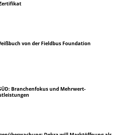
ertifikat
Weißbuch von der Fieldbus Foundation
SÜD: Branchenfokus und Mehrwert-
stleistungen
genüberwachung: Dekra will Marktöffnung als