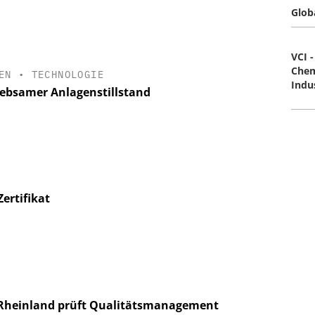
Glob
VCI 
Chem
EN
•
TECHNOLOGIE
Indus
iebsamer Anlagenstillstand
ertifikat
Rheinland prüft Qualitätsmanagement