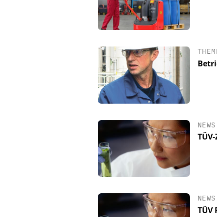
THEM
Betr
NEWS
TÜV-Z
NEWS
TÜV 