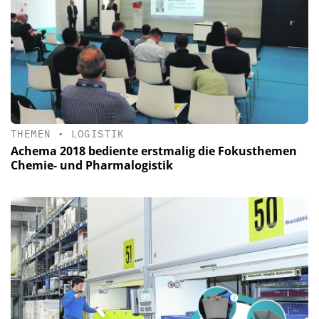
THEMEN
•
LOGISTIK
Achema 2018 bediente erstmalig die Fokusthemen
Chemie- und Pharmalogistik