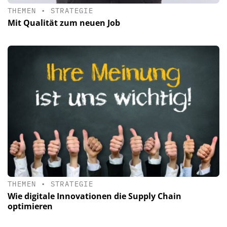
THEMEN
•
STRATEGIE
Mit Qualität zum neuen Job
THEMEN
•
STRATEGIE
Wie digitale Innovationen die Supply Chain
optimieren