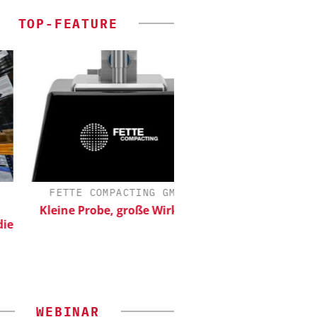
TOP-FEATURE
FETTE COMPACTING GMBH
CHEMANAGER C/O WI
Kleine Probe, große Wirkung
Veranstaltungsspo
Generation Batterie
WEBINAR