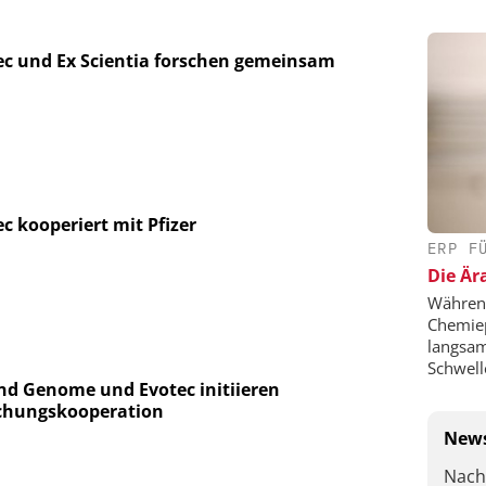
ec und Ex Scientia forschen gemeinsam
c kooperiert mit Pfizer
ERP F
Die Är
Während
Chemie
langsam
Schwell
nd Genome und Evotec initiieren
chungskooperation
News
Nach