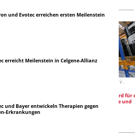
ron und Evotec erreichen ersten Meilenstein
c erreicht Meilenstein in Celgene-Allianz
 SCHMIDT GMBH
EPAL DEUTSCHLAND E.V.
bor bis zur
EPAL CP-Paletten:
on
Qualitätsgesicherter Standard für die
Chemielogistik von heute und
ec und Bayer entwickeln Therapien gegen
morgen
en-Erkrankungen