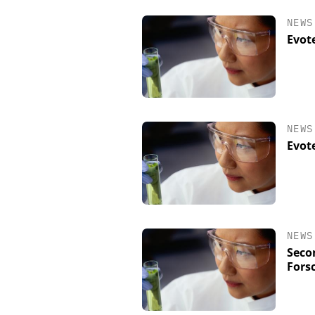
NEWS
Evot
NEWS
Evote
NEWS
Seco
Fors