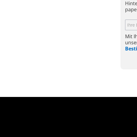
Hint
pape
Mit 
unse
Bes