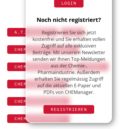
LOGIN
Noch nicht registriert?
Registrieren Sie sich jetzt
A.T. KEARNEY
C3X
kostenfrei und Sie erhalten vollen
Zugriff auf alle exklusiven
CHEMANAGER 3-4/2013
Beiträge. Mit unserem Newsletter
senden wir Ihnen Top-Meldungen
aus der Chemie-,
CHEMANAGER-ONLINE
CHEMIE
Pharmaindustrie. Außerdem
erhalten Sie regelmässig Zugriff
CHEMIEINDUSTRIE
auf die aktuellen E-Paper und
PDFs von CHEManager.
CHEMIEKONJUNKTUR
REGISTRIEREN
CHEMIEWIRTSCHAFT