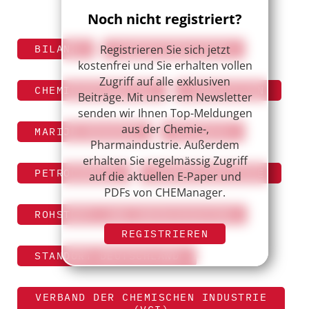
Noch nicht registriert?
Registrieren Sie sich jetzt
BILANZ
CHEMIEINDUSTRIE
kostenfrei und Sie erhalten vollen
Zugriff auf alle exklusiven
CHEMIEKONJUNKTUR
INNOVATION
Beiträge. Mit unserem Newsletter
senden wir Ihnen Top-Meldungen
aus der Chemie-,
MARIJN DEKKERS
ÖLPREIS
Pharmaindustrie. Außerdem
erhalten Sie regelmässig Zugriff
PETROCHEMIE
PHARMAINDUSTRIE
auf die aktuellen E-Paper und
PDFs von CHEManager.
ROHSTOFF- UND ENERGIEKOSTEN
REGISTRIEREN
STANDORT DEUTSCHLAND
VERBAND DER CHEMISCHEN INDUSTRIE