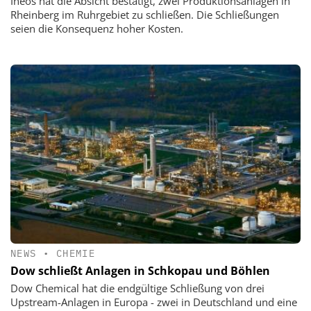
Ineos hat die Absicht bestätigt, zwei Produktionsanlagen in
Rheinberg im Ruhrgebiet zu schließen. Die Schließungen
seien die Konsequenz hoher Kosten.
NEWS
•
CHEMIE
Dow schließt Anlagen in Schkopau und Böhlen
Dow Chemical hat die endgültige Schließung von drei
Upstream-Anlagen in Europa - zwei in Deutschland und eine