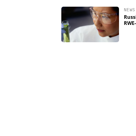
NEWS
Russi
RWE-