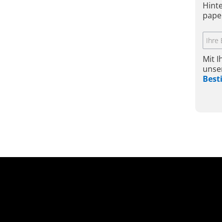
Hint
pape
Mit 
unse
Bes