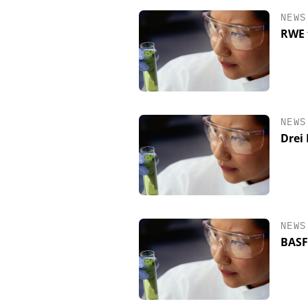
NEWS
RWE 
NEWS
Drei
CHEMANAGER C/O WI
Veranstaltungsspon
Generation Batterie
NEWS
BASF