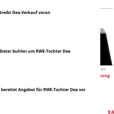
treibt Dea-Verkauf voran
 Bieter buhlen um RWE-Tochter Dea
LEY-VCH GMBH
FETTE COMPACTING GMBH
soring: Next
Kleine Probe, große Wirkung
s and Hydrogen
 bereitet Angebot für RWE-Tochter Dea vor
B