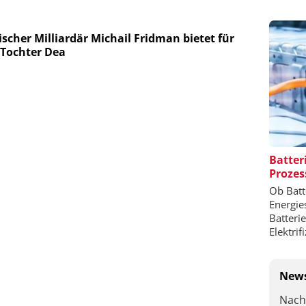
scher Milliardär Michail Fridman bietet für
Tochter Dea
Batter
Prozes
Ob Batt
Energie
Batteri
Elektrif
News
Nach