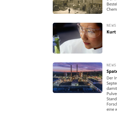
Beste
Chemi
NEWS
Kurt
NEWS
Spat
Der I
Septe
damit
Pulve
Stand
Forsc
eine 