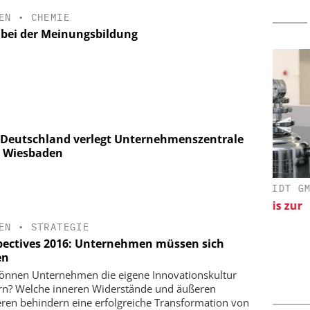
EN
•
CHEMIE
e bei der Meinungsbildung
Deutschland verlegt Unternehmenszentrale
 Wiesbaden
EY-VCH GMBH
DIPL.-ING. WILHELM SCHMIDT GMBH
oring: Next
Skalierbar vom Labor bis zur
and Hydrogen
Produktion
EN
•
STRATEGIE
w
pectives 2016: Unternehmen müssen sich
en
önnen Unternehmen die eigene Innovationskultur
rn? Welche inneren Widerstände und äußeren
eren behindern eine erfolgreiche Transformation von