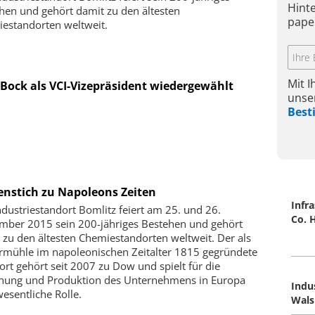
Hint
hen und gehört damit zu den ältesten
pape
estandorten weltweit.
Mit 
 Bock als VCI-Vizepräsident wiedergewählt
unse
Bes
enstich zu Napoleons Zeiten
Infr
ndustriestandort Bomlitz feiert am 25. und 26.
Co. 
mber 2015 sein 200-jähriges Bestehen und gehört
 zu den ältesten Chemiestandorten weltweit. Der als
rmühle im napoleonischen Zeitalter 1815 gegründete
ort gehört seit 2007 zu Dow und spielt für die
hung und Produktion des Unternehmens in Europa
Indu
wesentliche Rolle.
Wals