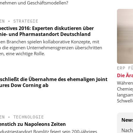
nehmen und Geschäftsmodellen?
EN
•
STRATEGIE
pectives 2016: Experten diskutieren über
ie- und Pharmastandort Deutschland
elen Branchen spielen kollaborative Konzepte, mit
 die eigenen Unternehmensgrenzen überschritten
n, eine wichtige Rolle.
ERP F
Die Är
schließt die Übernahme des ehemaligen Joint
Während
ures Dow Corning ab
Chemie
langsam
Schwell
EN
•
TECHNOLOGIE
News
enstich zu Napoleons Zeiten
Nach
ndustriestandort Bomlitz feiert sein 200-jähriges