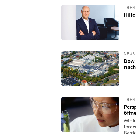
THEM
Hilf
NEWS
Dow 
nach
CHEMANAGER C/O WIL
Veranstaltungsspons
Generation Batteries 
THEM
Pers
öffn
Wie k
förde
Barri