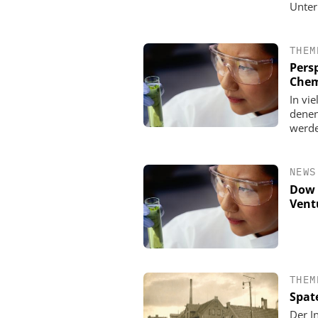
Unter
THEM
Pers
Chem
In vi
denen
werde
NEWS
Dow 
Vent
THEM
Spat
Der I